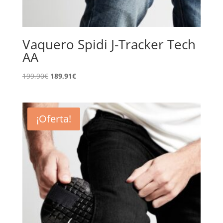
Vaquero Spidi J-Tracker Tech
AA
El
El
199,90
€
189,91
€
precio
precio
original
actual
era:
es:
¡Oferta!
199,90€.
189,91€.