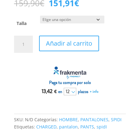
El
El
159,90
€
151,91
€
precio
precio
original
actual
era:
es:
Talla
159,90€.
151,91€.
Pantalón
Añadir al carrito
SPIDI
CHARGED
Antracita
cantidad
Paga tu compra por solo
13,42
€
en
plazos
+ info
SKU:
N/D
Categorías:
HOMBRE
,
PANTALONES
,
SPIDI
Etiquetas:
CHARGED
,
pantalon
,
PANTS
,
spidI