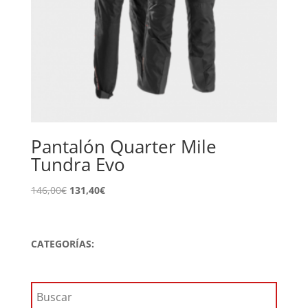
Pantalón Quarter Mile
Tundra Evo
El
El
146,00
€
131,40
€
precio
precio
original
actual
era:
es:
CATEGORÍAS:
146,00€.
131,40€.