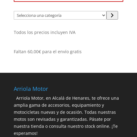
Selecciona
una
categoría
Todos los precios incluyen IVA
Faltan
60,00
€
para el envío gratis
Arriola Motor
Arriola Motor, en Alcalá de Henares, te ofrece una
amplia gama de accesorios, equipamiento y
motocicletas nuevas y de ocasión. Todas nuestras
motos son revisadas y garantizadas. Pásate por
nuestra tienda o consulta nuestro stock online. ¡Te
esperamos!