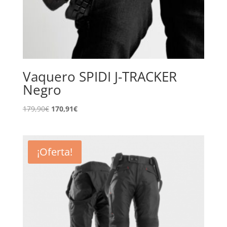
Vaquero SPIDI J-TRACKER
Negro
El
El
179,90
€
170,91
€
precio
precio
original
actual
era:
es:
¡Oferta!
179,90€.
170,91€.