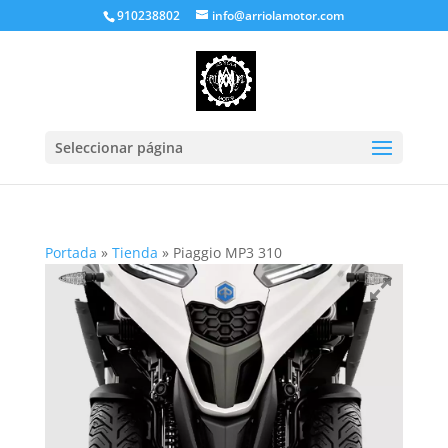
910238802
info@arriolamotor.com
Seleccionar página
Portada
»
Tienda
»
Piaggio MP3 310