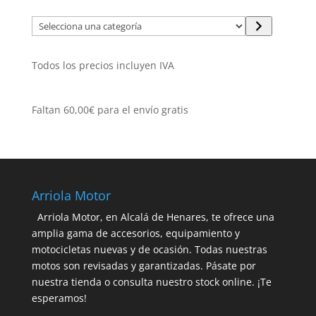
Selecciona
una
categoría
Todos los precios incluyen IVA
Faltan
60,00
€
para el envío gratis
Arriola Motor
Arriola Motor, en Alcalá de Henares, te ofrece una
amplia gama de accesorios, equipamiento y
motocicletas nuevas y de ocasión. Todas nuestras
motos son revisadas y garantizadas. Pásate por
nuestra tienda o consulta nuestro stock online. ¡Te
esperamos!