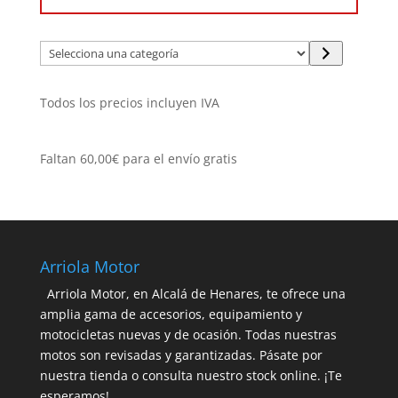
Selecciona
una
categoría
Todos los precios incluyen IVA
Faltan
60,00
€
para el envío gratis
Arriola Motor
Arriola Motor, en Alcalá de Henares, te ofrece una
amplia gama de accesorios, equipamiento y
motocicletas nuevas y de ocasión. Todas nuestras
motos son revisadas y garantizadas. Pásate por
nuestra tienda o consulta nuestro stock online. ¡Te
esperamos!