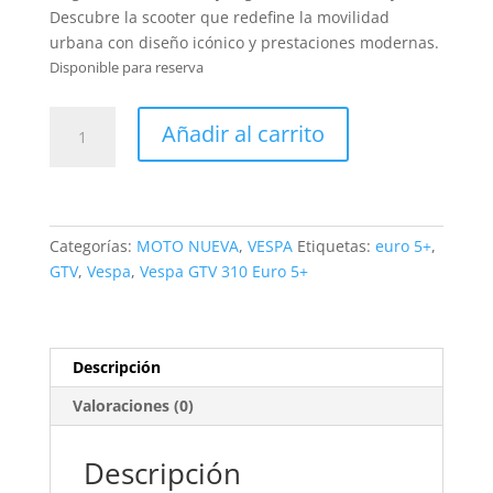
Descubre la scooter que redefine la movilidad
urbana con diseño icónico y prestaciones modernas.
Disponible para reserva
Vespa
Añadir al carrito
GTV
310
Euro
5+
cantidad
Categorías:
MOTO NUEVA
,
VESPA
Etiquetas:
euro 5+
,
GTV
,
Vespa
,
Vespa GTV 310 Euro 5+
Descripción
Valoraciones (0)
Descripción