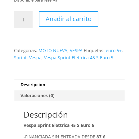
Vespa
Añadir al carrito
Sprint
Elettrica
45
S
Euro
Categorías:
MOTO NUEVA
,
VESPA
Etiquetas:
euro 5+
,
5
Sprint
,
Vespa
,
Vespa Sprint Elettrica 45 S Euro 5
cantidad
Descripción
Valoraciones (0)
Descripción
Vespa Sprint Elettrica 45 S Euro 5
-FINANCIADA SIN ENTRADA DESDE
87 €