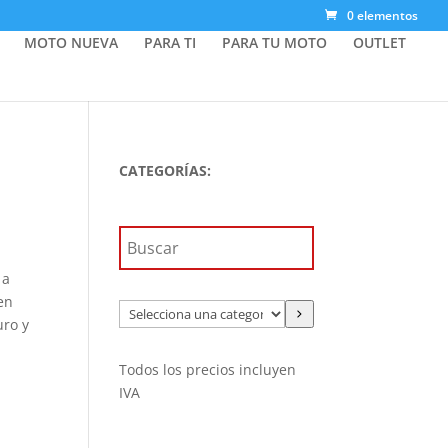
0 elementos
MOTO NUEVA
PARA TI
PARA TU MOTO
OUTLET
CATEGORÍAS:
 a
en
Selecciona
uro y
una
categoría
Todos los precios incluyen
IVA