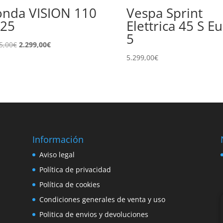
nda VISION 110
Vespa Sprint
25
Elettrica 45 S E
5
El
El
5,00
€
2.299,00
€
precio
precio
5.299,00
€
original
actual
era:
es:
2.555,00€.
2.299,00€.
Información
e
Aviso legal
o
Política de privacidad
Política de cookies
Condiciones generales de venta y uso
Politica de envios y devoluciones