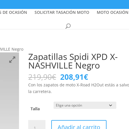
S DE OCASIÓN
SOLICITAR TASACIÓN MOTO
MOTO OCASIÓN
HVILLE Negro
Zapatillas Spidi XPD X-
NASHVILLE Negro
El
El
219,90
€
208,91
€
precio
precio
Con los zapatos de moto X-Road H2Out estás a salv
original
actual
la carretera.
era:
es:
219,90€.
208,91€.
Talla
Zapatillas
Añadir al carrito