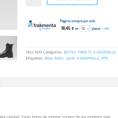
Spidi
XPD
X-
NASHVILLE
Paga tu compra por solo
Negro
18,45
€
en
plazos
+ info
cantidad
SKU:
N/D
Categorías:
BOTAS
,
PARA TI
,
X-NASHVILLE
,
Etiquetas:
Bota
,
Botin
,
spidI
,
X-NASHVILLE
,
XPD
alta calidad.
Estas botas de montar surgen de los modelos más