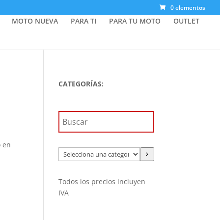
0 elementos
MOTO NUEVA
PARA TI
PARA TU MOTO
OUTLET
CATEGORÍAS:
o en
Selecciona
una
categoría
Todos los precios incluyen
IVA