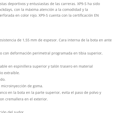
istas deportivos y entusiastas de las carreras. XP9-S ha sido
rackdays, con la máxima atención a la comodidad y la
rforada en color rojo. XP9-S cuenta con la certificación EN
 resistencia de 1,55 mm de espesor. Cara interna de la bota en ante
o con deformación perimetral programada en tibia superior,
ble en espinillera superior y talón trasero en material
o extraíble.
ndo.
n microinyección de goma.
nco en la bota en la parte superior, evita el paso de polvo y
con cremallera en el exterior.
ación del sudor.