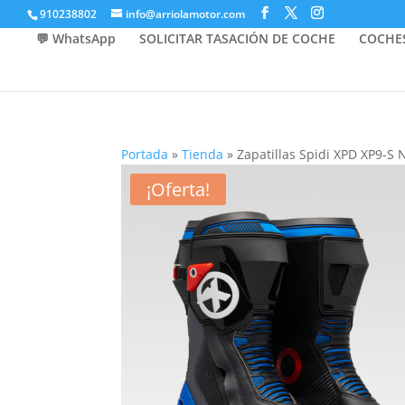
910238802
info@arriolamotor.com
💬 WhatsApp
SOLICITAR TASACIÓN DE COCHE
COCHE
Portada
»
Tienda
»
Zapatillas Spidi XPD XP9-S 
¡Oferta!