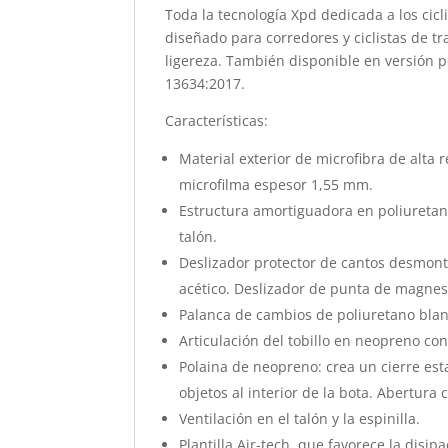
Toda la tecnología Xpd dedicada a los cicl
diseñado para corredores y ciclistas de t
ligereza. También disponible en versión pe
13634:2017.
Características:
Material exterior de microfibra de alta
microfilma espesor 1,55 mm.
Estructura amortiguadora en poliuretan
talón.
Deslizador protector de cantos desmonta
acético. Deslizador de punta de magnesi
Palanca de cambios de poliuretano bla
Articulación del tobillo en neopreno co
Polaina de neopreno: crea un cierre esta
objetos al interior de la bota. Abertura 
Ventilación en el talón y la espinilla.
Plantilla Air-tech, que favorece la disip