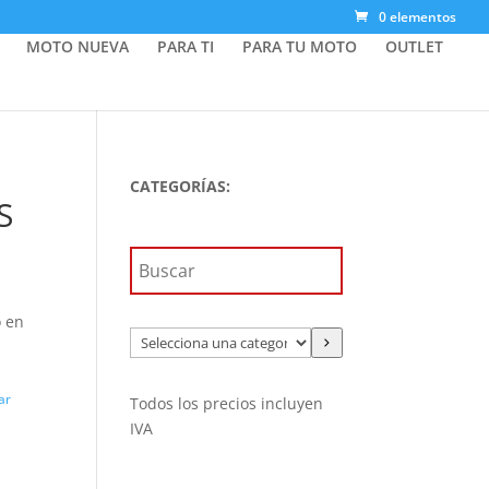
0 elementos
MOTO NUEVA
PARA TI
PARA TU MOTO
OUTLET
CATEGORÍAS:
S
o en
Selecciona
una
categoría
ar
Todos los precios incluyen
IVA