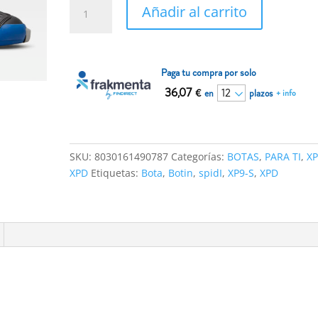
Zapatillas
Añadir al carrito
Spidi
XPD
XP9-
S
Paga tu compra por solo
Negro
36,07
€
en
plazos
+ info
Azul
cantidad
SKU:
8030161490787
Categorías:
BOTAS
,
PARA TI
,
XP
XPD
Etiquetas:
Bota
,
Botin
,
spidI
,
XP9-S
,
XPD