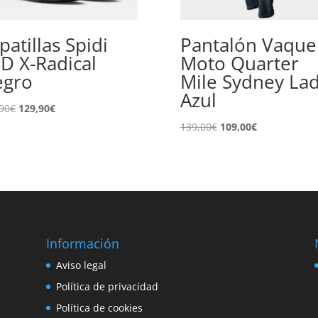
patillas Spidi
Pantalón Vaque
D X-Radical
Moto Quarter
egro
Mile Sydney La
Azul
El
El
90
€
129,90
€
precio
precio
El
El
139,00
€
109,00
€
original
actual
precio
precio
era:
es:
original
actual
136,90€.
129,90€.
era:
es:
139,00€.
109,00€.
Información
e
Aviso legal
o
Política de privacidad
Política de cookies