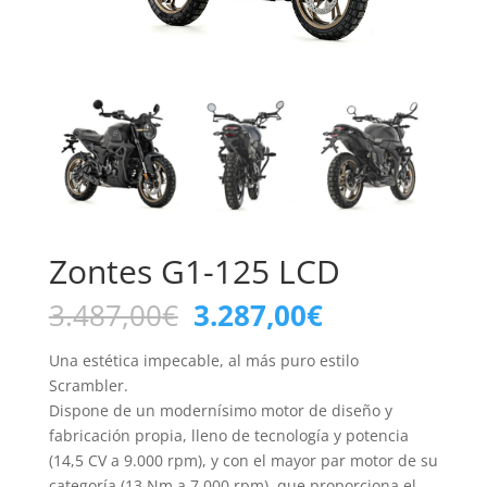
Zontes G1-125 LCD
El
El
3.487,00
€
3.287,00
€
precio
precio
original
actual
Una estética impecable, al más puro estilo
era:
es:
Scrambler.
3.487,00€.
3.287,00€.
Dispone de un modernísimo motor de diseño y
fabricación propia, lleno de tecnología y potencia
(14,5 CV a 9.000 rpm), y con el mayor par motor de su
categoría (13 Nm a 7.000 rpm), que proporciona el