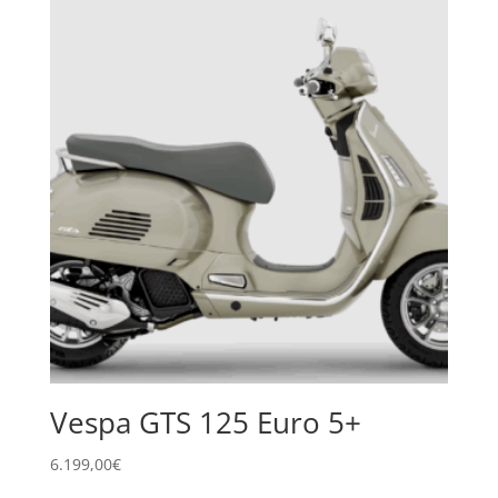
era:
es:
3.100,00€.
2.750,00€.
Vespa GTS 125 Euro 5+
6.199,00
€