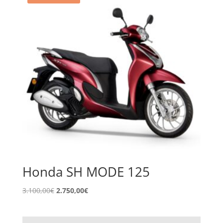
Honda SH MODE 125
El
El
3.100,00
€
2.750,00
€
precio
precio
original
actual