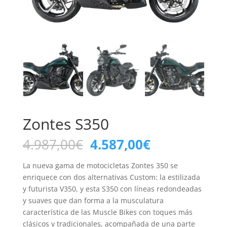
Zontes S350
El
El
4.987,00
€
4.587,00
€
precio
precio
original
actual
La nueva gama de motocicletas Zontes 350 se
era:
es:
enriquece con dos alternativas Custom: la estilizada
4.987,00€.
4.587,00€.
y futurista V350, y esta S350 con líneas redondeadas
y suaves que dan forma a la musculatura
característica de las Muscle Bikes con toques más
clásicos y tradicionales, acompañada de una parte