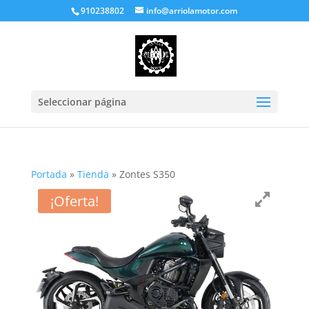
910238802
info@arriolamotor.com
Seleccionar página
Portada
»
Tienda
»
Zontes S350
¡Oferta!