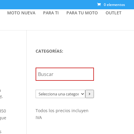
0 elementos
MOTO NUEVA
PARA TI
PARA TU MOTO
OUTLET
CATEGORÍAS:
a
Selecciona
0€.
f-
una
categoría
Todos los precios incluyen
350
IVA
 que
s