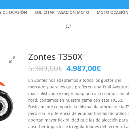
S DE OCASIÓN
SOLICITAR TASACIÓN MOTO
MOTO OCASIÓN
Zontes T350X
El
El
5.389,00
€
4.987,00
€
precio
precio
original
actual
En Zontes nos adaptamos a todos los gustos del
era:
es:
mercado y para los que prefieren una Trail Aventur
5.389,00€.
4.987,0
más sofisticada y mejor adaptada a la conducción of
road, contamos en nuestra gama con esta TX350.
Básicamente comparte la misma plataforma de la T
pero con la diferencia de equipar llantas de radios
aportan mayor flexibilidad que las de aleación para
absorber impactos e irregularidades del terreno. La