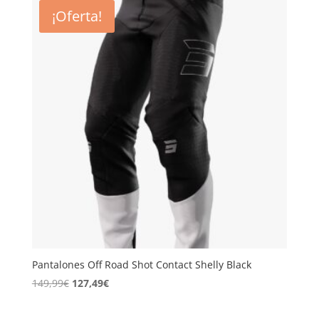
era:
es:
¡Oferta!
146,24€.
124,30€.
Pantalones Off Road Shot Contact Shelly Black
El
El
149,99
€
127,49
€
precio
precio
original
actual