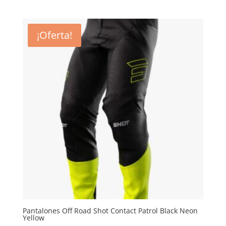
precio
precio
original
actual
era:
es:
¡Oferta!
114,04€.
96,93€.
Pantalones Off Road Shot Contact Patrol Black Neon
Yellow