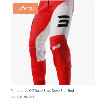
era:
es:
¡Oferta!
149,99€.
127,49€.
Pantalones Off Road Shot Devo Star Red
El
El
114,04
€
96,93
€
precio
precio