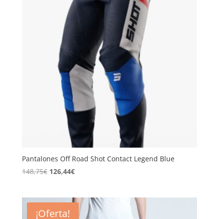
Pantalones Off Road Shot Contact Legend Blue
El
El
148,75
€
126,44
€
precio
precio
original
actual
era:
es:
¡Oferta!
148,75€.
126,44€.