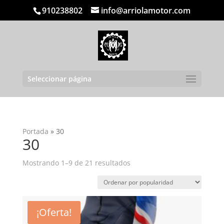
910238802
info@arriolamotor.com
Seleccionar página
Portada
»
30
30
Ordenado
Mostrando 1–9 de 21 resultados
por
popularidad
¡Oferta!