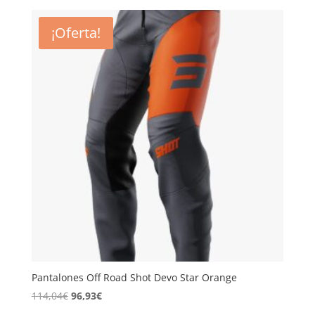
original
actual
era:
es:
¡Oferta!
114,04€.
96,93€.
Pantalones Off Road Shot Devo Star Orange
El
El
114,04
€
96,93
€
precio
precio