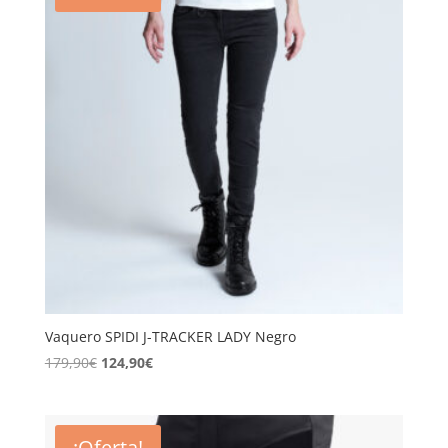
Vaquero SPIDI J-TRACKER LADY Negro
El
El
179,90
€
124,90
€
precio
precio
original
actual
era:
es:
¡Oferta!