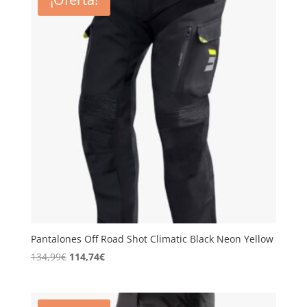
179,90€.
124,90€.
Pantalones Off Road Shot Climatic Black Neon Yellow
El
El
134,99
€
114,74
€
precio
precio
original
actual
era:
es: