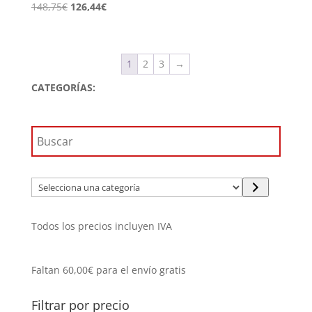
El
El
148,75
€
126,44
€
precio
precio
original
actual
era:
es:
1
2
3
→
148,75€.
126,44€.
CATEGORÍAS:
Selecciona
una
categoría
Todos los precios incluyen IVA
Faltan
60,00
€
para el envío gratis
Filtrar por precio