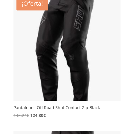
¡Oferta!
134,99€.
114,74€.
Pantalones Off Road Shot Contact Zip Black
El
El
146,24
€
124,30
€
precio
precio
original
actual