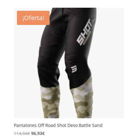
original
actual
era:
es:
¡Oferta!
114,04€.
96,93€.
Pantalones Off Road Shot Devo Battle Sand
El
El
114,04
€
96,93
€