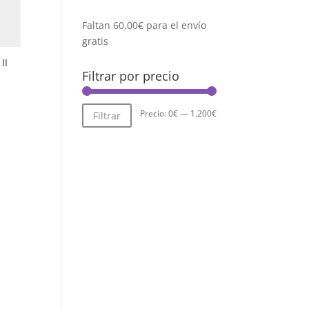
Faltan
60,00
€
para el envío
gratis
II
Filtrar por precio
Precio
Precio
Precio:
0€
—
1.200€
Filtrar
mínimo
máximo