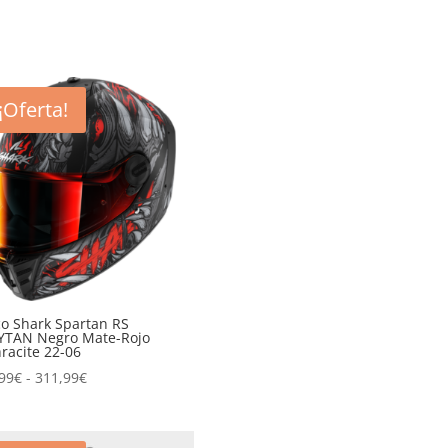
¡Oferta!
o Shark Spartan RS
YTAN Negro Mate-Rojo
racite 22-06
Rango
99
€
-
311,99
€
de
precios:
desde