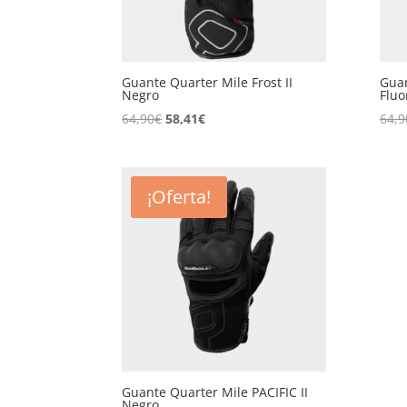
Guante Quarter Mile Frost II
Guan
Negro
Fluo
El
El
64,90
€
58,41
€
64,9
precio
precio
original
actual
era:
es:
¡Oferta!
64,90€.
58,41€.
Guante Quarter Mile PACIFIC II
Negro