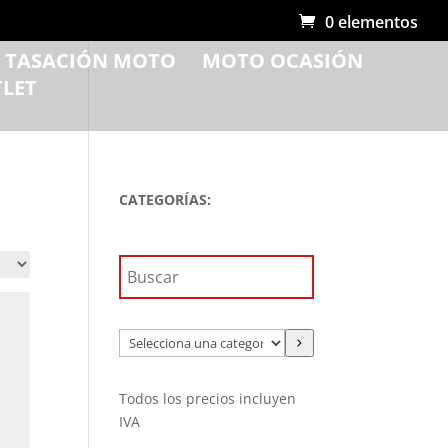
0 elementos
R TASACIÓN MOTO
MOTO OCASIÓN
LET
CATEGORÍAS:
Selecciona
una
categoría
Todos los precios incluyen
IVA