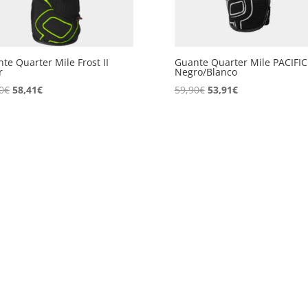
te Quarter Mile Frost II
Guante Quarter Mile PACIFIC 
r
Negro/Blanco
El
El
El
El
0
€
58,41
€
59,90
€
53,91
€
precio
precio
precio
precio
original
actual
original
actual
era:
es:
era:
es:
64,90€.
58,41€.
59,90€.
53,91€.