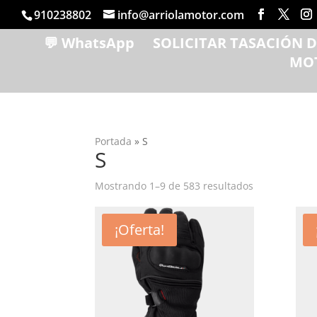
910238802
info@arriolamotor.com
💬 WhatsApp
SOLICITAR TASACIÓN 
MO
Portada
»
S
S
Ordenado
Mostrando 1–9 de 583 resultados
por
popularidad
¡Oferta!