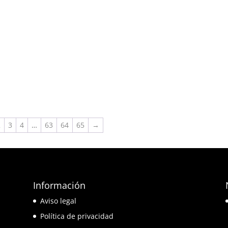
2
3
4
…
63
64
65
→
Información
e
Aviso legal
o
Política de privacidad