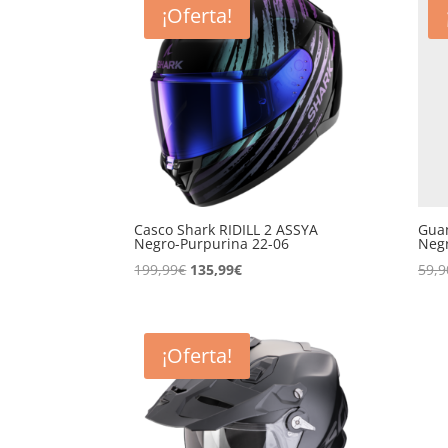
349,99€.
219,99€.
¡Oferta!
Casco Shark RIDILL 2 ASSYA
Guan
Negro-Purpurina 22-06
Negr
El
El
199,99
€
135,99
€
59,9
precio
precio
original
actual
era:
es:
¡Oferta!
199,99€.
135,99€.