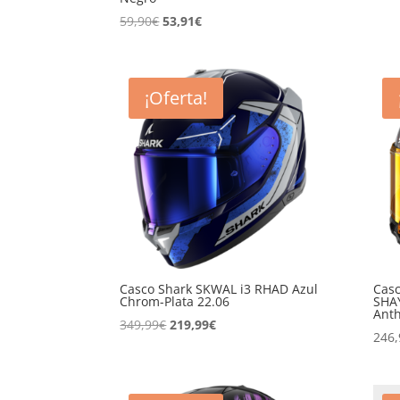
El
El
59,90
€
53,91
€
precio
precio
original
actual
era:
es:
¡Oferta!
59,90€.
53,91€.
Casco Shark SKWAL i3 RHAD Azul
Casc
Chrom-Plata 22.06
SHA
Anth
El
El
349,99
€
219,99
€
246,
precio
precio
original
actual
era:
es: