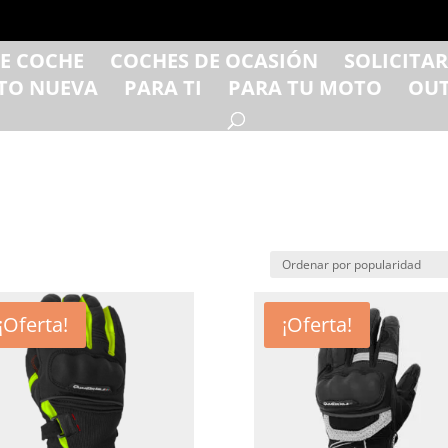
DE COCHE
COCHES DE OCASIÓN
SOLICITA
TO NUEVA
PARA TI
PARA TU MOTO
OUT
¡Oferta!
¡Oferta!