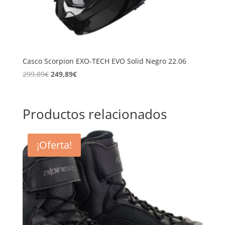
Casco Scorpion EXO-TECH EVO Solid Negro 22.06
El
El
299,89
€
249,89
€
precio
precio
original
actual
era:
es:
Productos relacionados
299,89€.
249,89€.
¡Oferta!