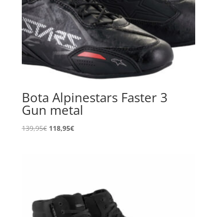
Bota Alpinestars Faster 3
Gun metal
El
El
139,95
€
118,95
€
precio
precio
original
actual
era:
es:
139,95€.
118,95€.