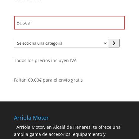
144,95€.
123,20€.
Selecciona
una
categoría
Todos los precios incluyen IVA
Faltan
60,00
€
para el envío gratis
Arriola Motor
Arriola Motor, en Alcalá de Henares, te ofrece una
amplia gama de accesorios, equipamiento y