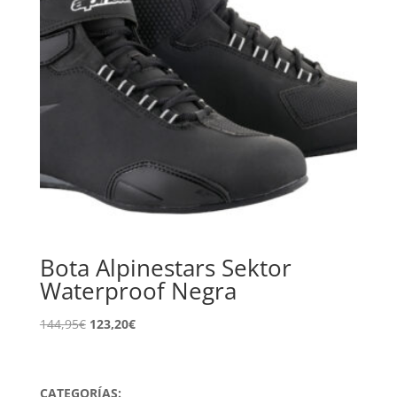
Bota Alpinestars Sektor
Waterproof Negra
El
El
144,95
€
123,20
€
precio
precio
original
actual
era:
es:
CATEGORÍAS: