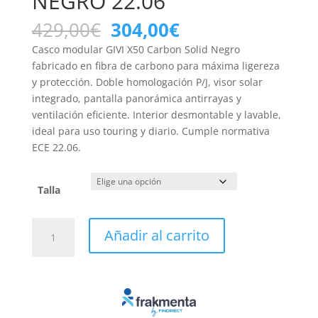
NEGRO 22.06
El
El
429,00
€
304,00
€
precio
precio
Casco modular GIVI X50 Carbon Solid Negro
original
actual
fabricado en fibra de carbono para máxima ligereza
era:
es:
y protección. Doble homologación P/J, visor solar
429,00€.
304,00€.
integrado, pantalla panorámica antirrayas y
ventilación eficiente. Interior desmontable y lavable,
ideal para uso touring y diario. Cumple normativa
ECE 22.06.
Talla
CASCO
Añadir al carrito
MODULAR
GIVI
X50
CARBON
SOLID