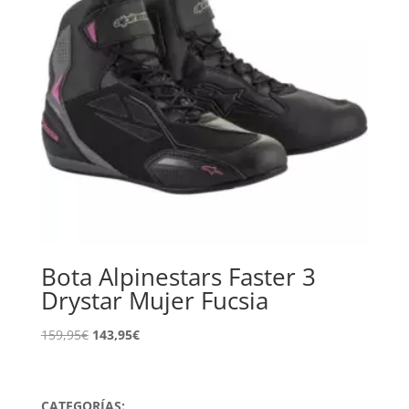
Bota Alpinestars Faster 3
Drystar Mujer Fucsia
El
El
159,95
€
143,95
€
precio
precio
original
actual
era:
es:
CATEGORÍAS: