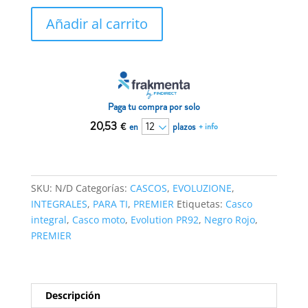
Casco
Añadir al carrito
Premier
EVOLUZIONE
PR
92
BM
Paga tu compra por solo
Negro/Rojo
22.06
20,53
€
en
plazos
+ info
cantidad
SKU:
N/D
Categorías:
CASCOS
,
EVOLUZIONE
,
INTEGRALES
,
PARA TI
,
PREMIER
Etiquetas:
Casco
integral
,
Casco moto
,
Evolution PR92
,
Negro Rojo
,
PREMIER
Descripción