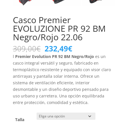
Casco Premier
EVOLUZIONE PR 92 BM
Negro/Rojo 22.06
El
El
309,00
€
232,49
€
precio
precio
l
Premier Evolution PR 92 BM Negro/Rojo
es un
original
actual
casco integral versátil y seguro, fabricado en
era:
es:
termoplástico resistente y equipado con visor claro
309,00€.
232,49€.
antirrayas y pantalla solar interna. Ofrece un
sistema de ventilación eficiente, interior
desmontable y un diseño deportivo pensado para
uso urbano y carretera. Una opción equilibrada
entre protección, comodidad y estética.
Talla