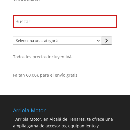
159,95€.
143,95€.
Selecciona
una
categoría
Todos los precios incluyen IVA
Faltan
60,00
€
para el envío gratis
Arriola Motor
Arriola Motor, en Alcalá de Henares, te ofrece una
amplia gama de accesorios, equipamiento y