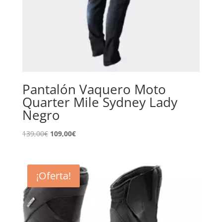
Pantalón Vaquero Moto
Quarter Mile Sydney Lady
Negro
El
El
139,00
€
109,00
€
precio
precio
original
actual
era:
es:
¡Oferta!
139,00€.
109,00€.