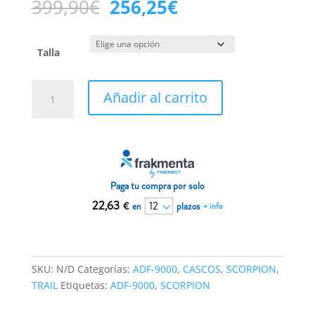
El
El
399,90
€
256,25
€
precio
precio
original
actual
era:
es:
Talla
399,90€.
256,25€.
Casco
Añadir al carrito
Scorpion
ADF-
9000
Solid
Blanco
Perla
Paga tu compra por solo
22.06
22,63
€
en
plazos
+ info
cantidad
SKU:
N/D
Categorías:
ADF-9000
,
CASCOS
,
SCORPION
,
TRAIL
Etiquetas:
ADF-9000
,
SCORPION