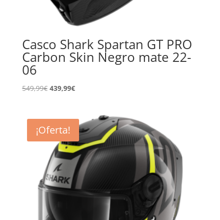
Casco Shark Spartan GT PRO
Carbon Skin Negro mate 22-
06
El
El
549,99
€
439,99
€
precio
precio
original
actual
era:
es:
¡Oferta!
549,99€.
439,99€.