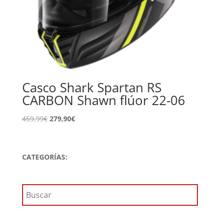
Casco Shark Spartan RS
CARBON Shawn flúor 22-06
El
El
459,99
€
279,90
€
precio
precio
original
actual
era:
es:
CATEGORÍAS:
459,99€.
279,90€.