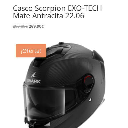
Casco Scorpion EXO-TECH
Mate Antracita 22.06
El
El
299,89
€
269,90
€
precio
precio
original
actual
era:
es:
¡Oferta!
299,89€.
269,90€.