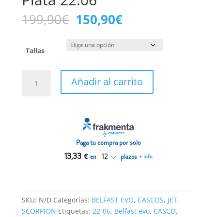
El
El
199,90
€
150,90
€
precio
precio
original
actual
era:
es:
Tallas
199,90€.
150,90€.
Casco
Añadir al carrito
Scorpion
BELFAST
EVO
SPADE
Negro
mate-
Paga tu compra por solo
Plata
13,33
€
en
plazos
+ info
22.06
cantidad
SKU:
N/D
Categorías:
BELFAST EVO
,
CASCOS
,
JET
,
SCORPION
Etiquetas:
22-06
,
Belfast evo
,
CASCO
,