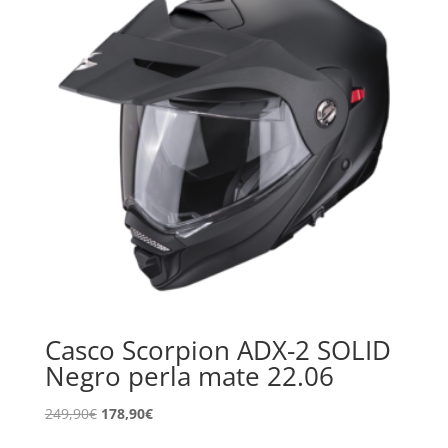
Casco Scorpion ADX-2 SOLID
Negro perla mate 22.06
El
El
249,90
€
178,90
€
precio
precio