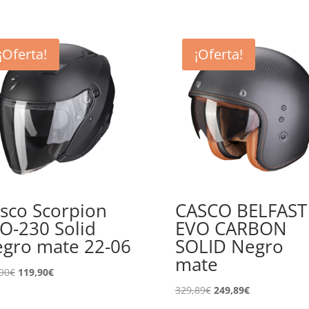
¡Oferta!
¡Oferta!
sco Scorpion
CASCO BELFAST
O-230 Solid
EVO CARBON
gro mate 22-06
SOLID Negro
mate
El
El
90
€
119,90
€
precio
precio
El
El
329,89
€
249,89
€
original
actual
precio
precio