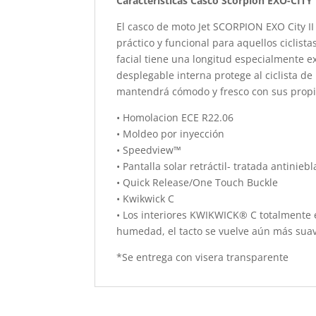
Características Casco Scorpion EXO-CITY 
El casco de moto Jet SCORPION EXO City I
práctico y funcional para aquellos ciclist
facial tiene una longitud especialmente e
desplegable interna protege al ciclista de 
mantendrá cómodo y fresco con sus pro
• Homolacion ECE R22.06
• Moldeo por inyección
• Speedview™
• Pantalla solar retráctil- tratada antinie
• Quick Release/One Touch Buckle
• Kwikwick C
• Los interiores KWIKWICK® C totalmente e
humedad, el tacto se vuelve aún más suav
*Se entrega con visera transparente