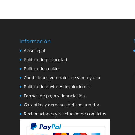
era:
es:
original
actual
149,90€.
119,90€.
era:
es:
329,89€.
249,89€.
Información
e
Aviso legal
o
Política de privacidad
Política de cookies
Condiciones generales de venta y uso
Politica de envios y devoluciones
Formas de pago y financiación
Garantías y derechos del consumidor
Reclamaciones y resolución de conflictos