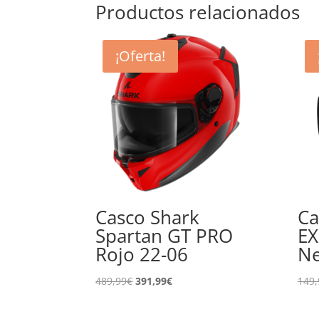
Productos relacionados
¡Oferta!
Casco Shark
Ca
Spartan GT PRO
EX
Rojo 22-06
Ne
El
El
489,99
€
391,99
€
149,
precio
precio
original
actual