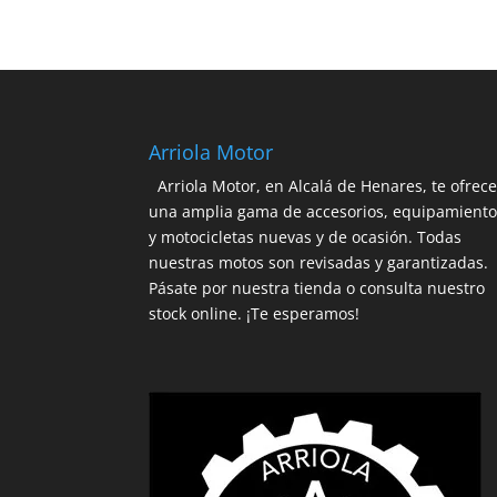
era:
es:
489,99€.
391,99€.
Arriola Motor
Arriola Motor, en Alcalá de Henares, te ofrec
una amplia gama de accesorios, equipamient
y motocicletas nuevas y de ocasión. Todas
nuestras motos son revisadas y garantizadas.
Pásate por nuestra tienda o consulta nuestro
stock online. ¡Te esperamos!