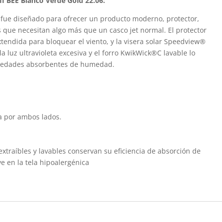
II BEE Blanco Verde Gold 22.06:
I fue diseñado para ofrecer un producto moderno, protector,
as que necesitan algo más que un casco jet normal. El protector
xtendida para bloquear el viento, y la visera solar Speedview®
la luz ultravioleta excesiva y el forro KwikWick®C lavable lo
piedades absorbentes de humedad.
bla por ambos lados.
xtraíbles y lavables conservan su eficiencia de absorción de
e en la tela hipoalergénica