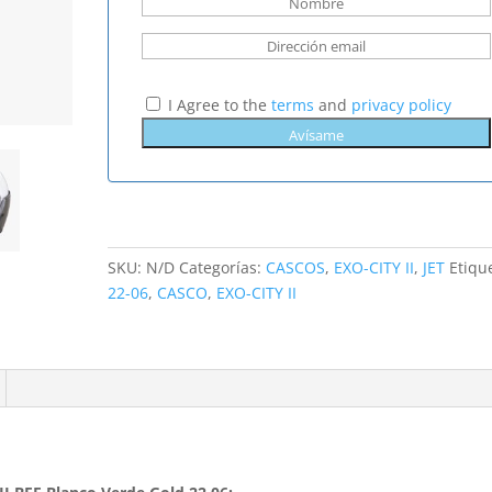
I Agree to the
terms
and
privacy policy
SKU:
N/D
Categorías:
CASCOS
,
EXO-CITY II
,
JET
Etiqu
22-06
,
CASCO
,
EXO-CITY II