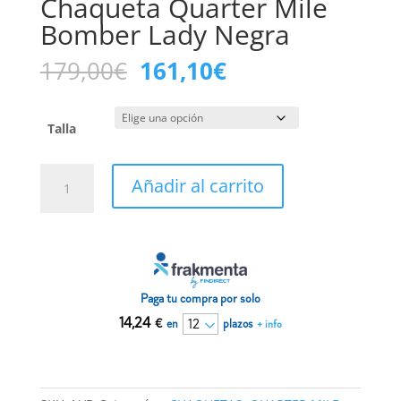
Chaqueta Quarter Mile
Bomber Lady Negra
El
El
179,00
€
161,10
€
precio
precio
original
actual
era:
es:
Talla
179,00€.
161,10€.
Chaqueta
Añadir al carrito
Quarter
Mile
Bomber
Lady
Negra
cantidad
Paga tu compra por solo
14,24
€
en
plazos
+ info