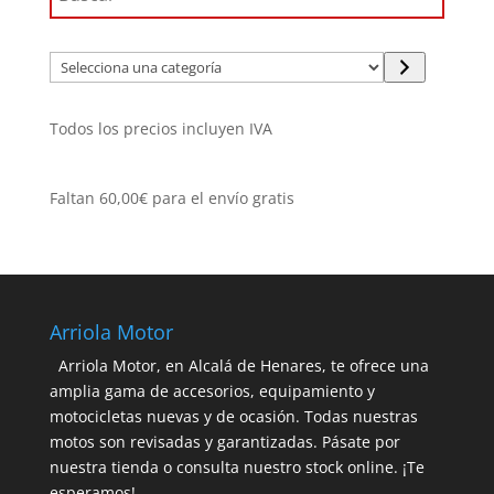
Selecciona
una
categoría
Todos los precios incluyen IVA
Faltan
60,00
€
para el envío gratis
Arriola Motor
Arriola Motor, en Alcalá de Henares, te ofrece una
amplia gama de accesorios, equipamiento y
motocicletas nuevas y de ocasión. Todas nuestras
motos son revisadas y garantizadas. Pásate por
nuestra tienda o consulta nuestro stock online. ¡Te
esperamos!