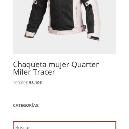
Chaqueta mujer Quarter
Miler Tracer
El
El
109,00
€
98,10
€
precio
precio
original
actual
era:
es:
CATEGORÍAS:
109,00€.
98,10€.