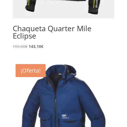
Chaqueta Quarter Mile
Eclipse
El
El
159,00
€
143,10
€
precio
precio
original
actual
era:
es:
¡Oferta!
159,00€.
143,10€.