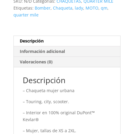
SKU:
N/D
Categorías:
CHAQUETAS
,
QUARTER MILE
Etiquetas:
Bomber
,
Chaqueta
,
lady
,
MOTO
,
qm
,
quarter mile
Descripción
Información adicional
Valoraciones (0)
Descripción
– Chaqueta mujer urbana
– Touring, city, scooter.
– Interior en 100% original DuPont™
Kevlar®
– Mujer, tallas de XS a 2XL.