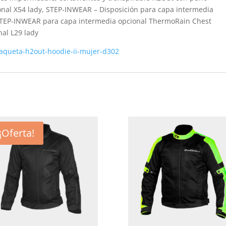
ional X54 lady, STEP-INWEAR – Disposición para capa intermedia
 STEP-INWEAR para capa intermedia opcional ThermoRain Chest
nal L29 lady
aqueta-h2out-hoodie-ii-mujer-d302
¡Oferta!