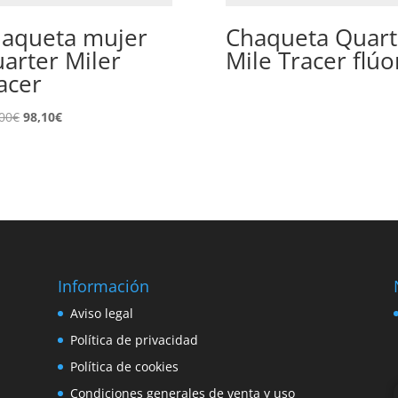
aqueta mujer
Chaqueta Quart
arter Miler
Mile Tracer flúo
acer
El
El
00
€
98,10
€
precio
precio
original
actual
era:
es:
109,00€.
98,10€.
Información
e
Aviso legal
o
Política de privacidad
Política de cookies
Condiciones generales de venta y uso