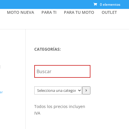
0 elementos
MOTO NUEVA
PARA TI
PARA TU MOTO
OUTLET
CATEGORÍAS:
a
Selecciona
ar
una
categoría
Todos los precios incluyen
IVA