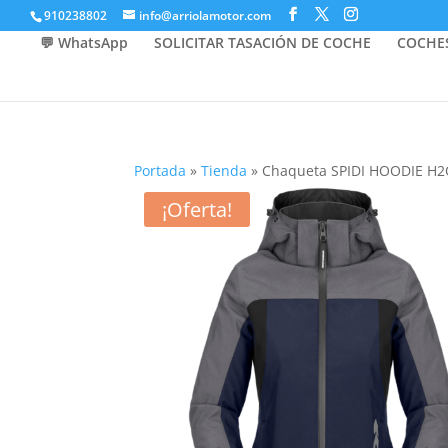
910238802
info@arriolamotor.com
💬 WhatsApp
SOLICITAR TASACIÓN DE COCHE
COCHE
Portada
»
Tienda
»
Chaqueta SPIDI HOODIE H2O
¡Oferta!