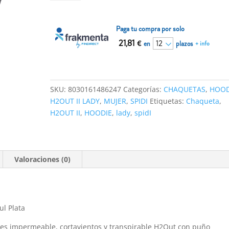
HOODIE
H2OUT
II
Paga tu compra por solo
LADY
21,81
€
en
plazos
+ info
Azul
Plata
cantidad
SKU:
8030161486247
Categorías:
CHAQUETAS
,
HOOD
H2OUT II LADY
,
MUJER
,
SPIDI
Etiquetas:
Chaqueta
,
H2OUT II
,
HOODIE
,
lady
,
spidI
Valoraciones (0)
l Plata
es impermeable, cortavientos y transpirable H2Out con puño