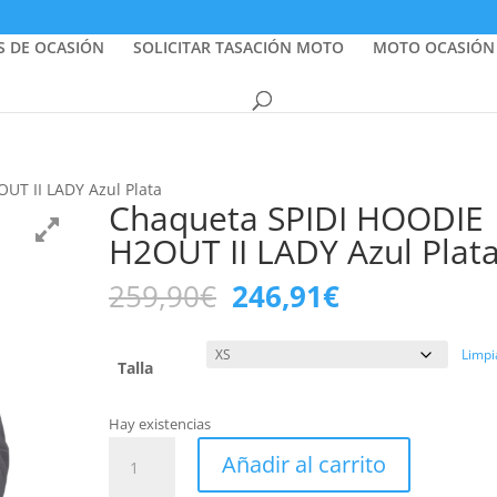
S DE OCASIÓN
SOLICITAR TASACIÓN MOTO
MOTO OCASIÓN
UT II LADY Azul Plata
Chaqueta SPIDI HOODIE
H2OUT II LADY Azul Plat
El
El
259,90
€
246,91
€
precio
precio
original
actual
Limpi
era:
es:
Talla
259,90€.
246,91€.
Hay existencias
Chaqueta
Añadir al carrito
SPIDI