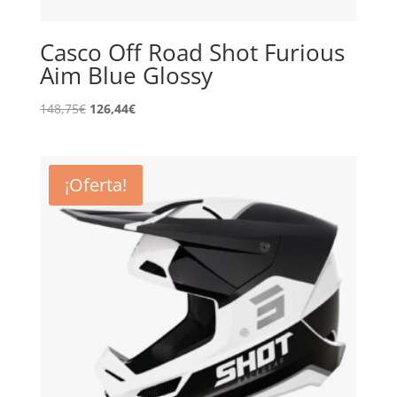
Casco Off Road Shot Furious
Aim Blue Glossy
El
El
148,75
€
126,44
€
precio
precio
original
actual
era:
es:
¡Oferta!
148,75€.
126,44€.