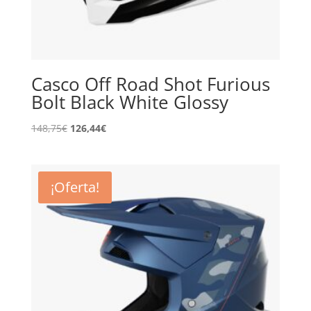
Casco Off Road Shot Furious
Bolt Black White Glossy
El
El
148,75
€
126,44
€
precio
precio
original
actual
era:
es:
¡Oferta!
148,75€.
126,44€.