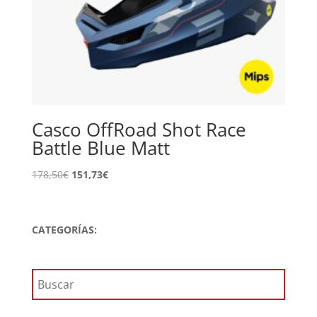
Casco OffRoad Shot Race
Battle Blue Matt
El
El
178,50
€
151,73
€
precio
precio
original
actual
era:
es:
CATEGORÍAS:
178,50€.
151,73€.