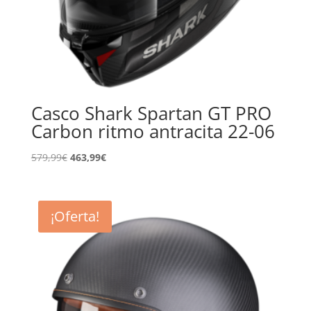
Casco Shark Spartan GT PRO
Carbon ritmo antracita 22-06
El
El
579,99
€
463,99
€
precio
precio
original
actual
era:
es:
¡Oferta!
579,99€.
463,99€.