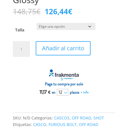
El
El
148,75
€
126,44
€
precio
precio
original
actual
era:
es:
Talla
148,75€.
126,44€.
Casco
Añadir al carrito
Off
Road
Shot
Furious
Bolt
Black
Paga tu compra por solo
White
11,17
€
en
plazos
+ info
Glossy
cantidad
SKU:
N/D
Categorías:
CASCOS
,
OFF ROAD
,
SHOT
Etiquetas:
CASCO
,
FURIOUS BOLT
,
OFF ROAD