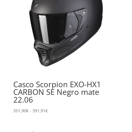
Casco Scorpion EXO-HX1
CARBON SE Negro mate
22.06
Rango
351,90
€
-
391,91
€
de
precios:
desde