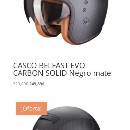
CASCO BELFAST EVO
CARBON SOLID Negro mate
El
El
329,89
€
249,89
€
precio
precio
original
actual
era:
es:
¡Oferta!
329,89€.
249,89€.