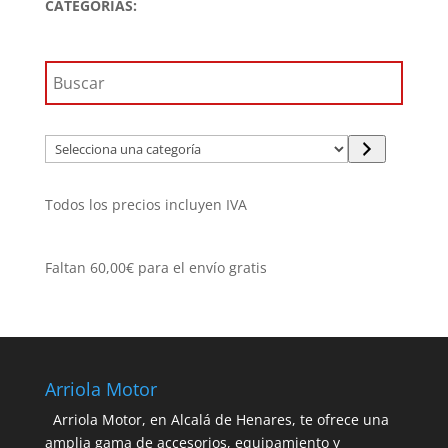
CATEGORÍAS:
351,90€
hasta
391,91€
Selecciona
una
categoría
Todos los precios incluyen IVA
Faltan
60,00
€
para el envío gratis
Arriola Motor
Arriola Motor, en Alcalá de Henares, te ofrece una
amplia gama de accesorios, equipamiento y