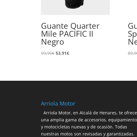
Guante Quarter
Gu
Mile PACIFIC II
Sp
Negro
Ne
El
El
59,90
€
53,91
€
89,9
precio
precio
original
actual
era:
es:
59,90€.
53,91€.
Arriola Motor
Arriola Motor, en Alcalá de Henares, te ofrec
una amplia gama de accesorios, equipamient
y motocicletas nuevas y de ocasión. Todas
nuestras motos son revisadas y garantizadas.