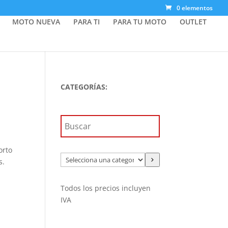
0 elementos
MOTO NUEVA
PARA TI
PARA TU MOTO
OUTLET
CATEGORÍAS:
orto
Selecciona
s.
una
categoría
Todos los precios incluyen
IVA