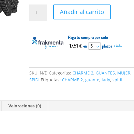
Guante
Añadir al carrito
Spidi
CHARME
2
LADY
Paga tu compra por solo
Negro
17,51
€
en
plazos
+ info
cantidad
SKU:
N/D
Categorías:
CHARME 2
,
GUANTES
,
MUJER
,
SPIDI
Etiquetas:
CHARME 2
,
guante
,
lady
,
spidI
Valoraciones (0)