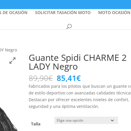
S DE OCASIÓN
SOLICITAR TASACIÓN MOTO
MOTO OCASIÓN
DY Negro
Guante Spidi CHARME 2
LADY Negro
El
El
89,90
€
85,41
€
precio
precio
Fabricados para los pilotos que buscan un guante c
original
actual
de estilo deportivo con avanzadas calidades técnica
era:
es:
Destacan por ofrecer excelentes niveles de confort,
89,90€.
85,41€.
seguridad y una óptima ventilación.
Talla