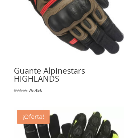
Guante Alpinestars
HIGHLANDS
El
El
89,95
€
76,45
€
precio
precio
original
actual
era:
es:
¡Oferta!
89,95€.
76,45€.