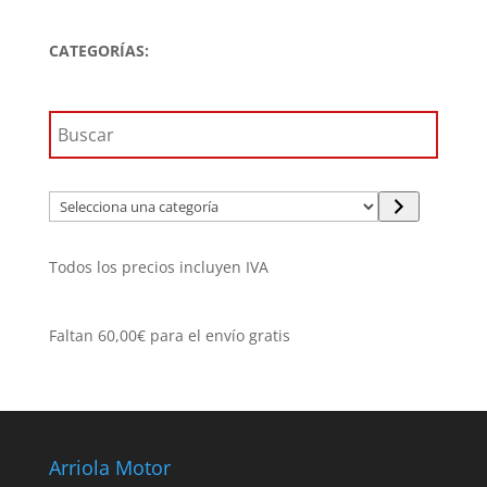
original
actual
era:
es:
CATEGORÍAS:
59,90€.
53,91€.
Selecciona
una
categoría
Todos los precios incluyen IVA
Faltan
60,00
€
para el envío gratis
Arriola Motor