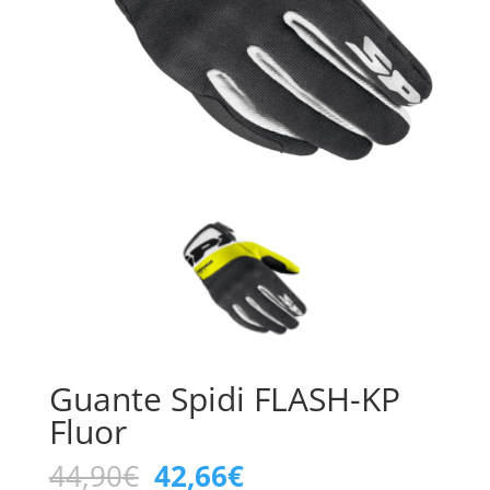
Guante Spidi FLASH-KP
Fluor
El
El
44,90
€
42,66
€