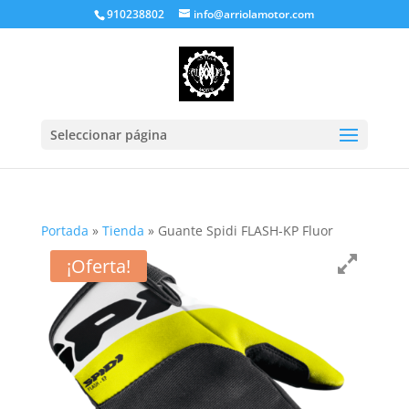
910238802
info@arriolamotor.com
Seleccionar página
Portada
»
Tienda
»
Guante Spidi FLASH-KP Fluor
¡Oferta!