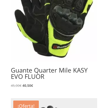
Guante Quarter Mile KASY
EVO FLUOR
El
El
45,00
€
40,50
€
precio
precio
original
actual
era:
es:
¡Oferta!
45,00€.
40,50€.