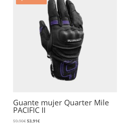
Guante mujer Quarter Mile
PACIFIC II
El
El
59,90
€
53,91
€
precio
precio