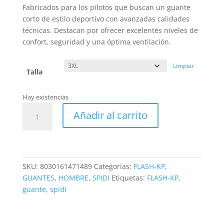
precio
precio
Fabricados para los pilotos que buscan un guante
original
actual
corto de estilo deportivo con avanzadas calidades
era:
es:
técnicas. Destacan por ofrecer excelentes niveles de
44,90€.
42,66€.
confort, seguridad y una óptima ventilación.
Limpiar
Talla
Hay existencias
Guante
Añadir al carrito
Spidi
FLASH-
KP
Fluor
cantidad
SKU:
8030161471489
Categorías:
FLASH-KP
,
GUANTES
,
HOMBRE
,
SPIDI
Etiquetas:
FLASH-KP
,
guante
,
spidI