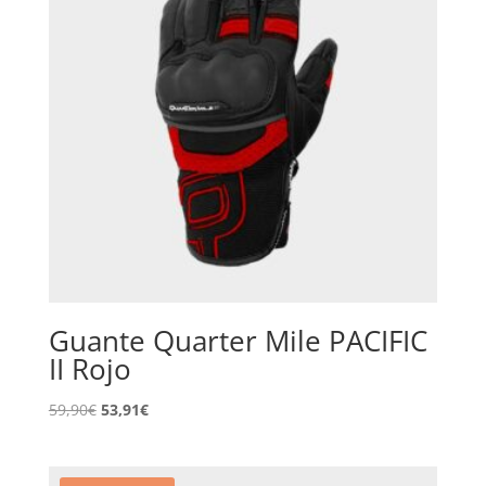
Guante Quarter Mile PACIFIC
II Rojo
El
El
59,90
€
53,91
€
precio
precio
original
actual
era:
es: