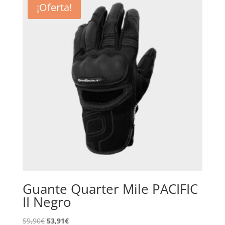
¡Oferta!
59,90€.
53,91€.
Guante Quarter Mile PACIFIC
II Negro
El
El
59,90
€
53,91
€