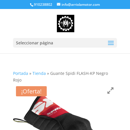
910238802
info@arriolamotor.com
Seleccionar página
Portada
»
Tienda
»
Guante Spidi FLASH-KP Negro
Rojo
¡Oferta!