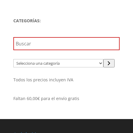
precio
precio
original
actual
era:
es:
CATEGORÍAS:
59,90€.
53,91€.
Selecciona
una
categoría
Todos los precios incluyen IVA
Faltan
60,00
€
para el envío gratis