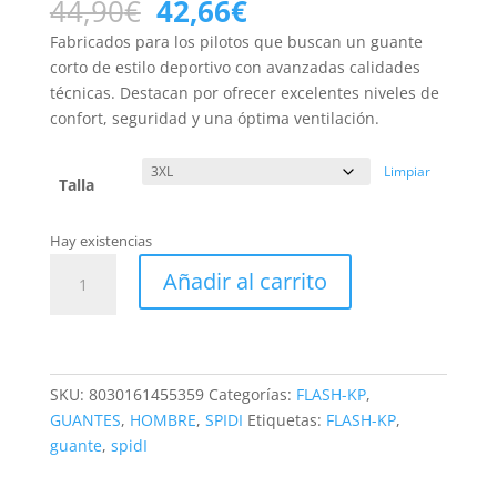
El
El
44,90
€
42,66
€
precio
precio
Fabricados para los pilotos que buscan un guante
original
actual
corto de estilo deportivo con avanzadas calidades
era:
es:
técnicas. Destacan por ofrecer excelentes niveles de
44,90€.
42,66€.
confort, seguridad y una óptima ventilación.
Limpiar
Talla
Hay existencias
Guante
Añadir al carrito
Spidi
FLASH-
KP
Negro
Rojo
SKU:
8030161455359
Categorías:
FLASH-KP
,
cantidad
GUANTES
,
HOMBRE
,
SPIDI
Etiquetas:
FLASH-KP
,
guante
,
spidI