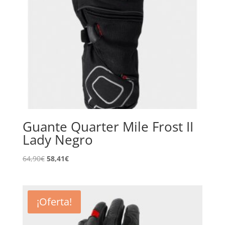
Guante Quarter Mile Frost II
Lady Negro
El
El
64,90
€
58,41
€
precio
precio
original
actual
era:
es:
¡Oferta!
64,90€.
58,41€.