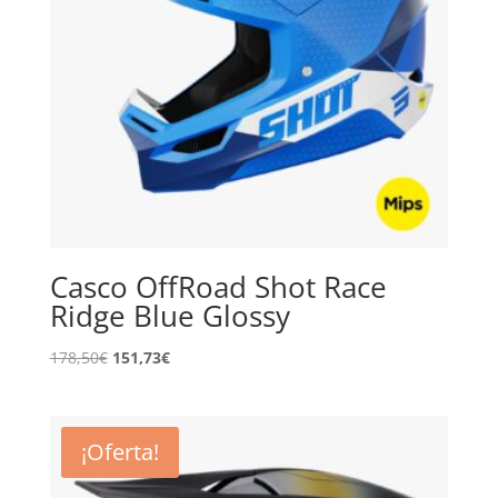
Casco OffRoad Shot Race
Ridge Blue Glossy
El
El
178,50
€
151,73
€
precio
precio
original
actual
era:
es:
¡Oferta!
178,50€.
151,73€.