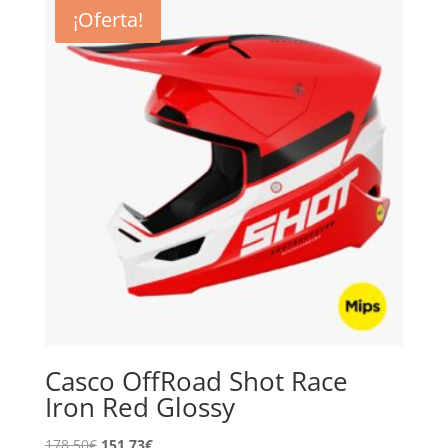
era:
es:
¡Oferta!
148,75€.
126,44€.
Casco OffRoad Shot Race
Iron Red Glossy
El
El
178,50
€
151,73
€