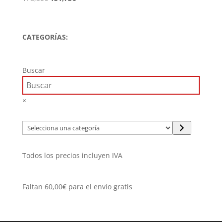
precio
precio
original
actual
era:
es:
CATEGORÍAS:
178,50€.
151,73€.
Buscar
×
Selecciona
una
categoría
Todos los precios incluyen IVA
Faltan
60,00
€
para el envío gratis