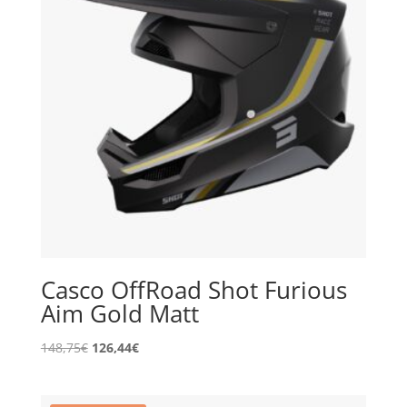
Casco OffRoad Shot Furious
Aim Gold Matt
El
El
148,75
€
126,44
€
precio
precio
original
actual