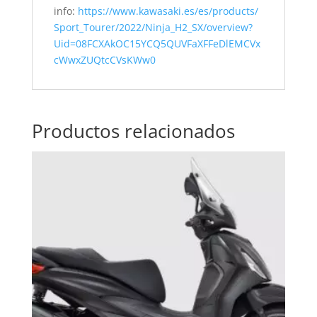
info:
https://www.kawasaki.es/es/products/
Sport_Tourer/2022/Ninja_H2_SX/overview?
Uid=08FCXAkOC15YCQ5QUVFaXFFeDlEMCVx
cWwxZUQtcCVsKWw0
Productos relacionados