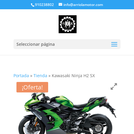
910238802
info@arriolamotor.com
Seleccionar página
Portada
»
Tienda
»
Kawasaki Ninja H2 SX
¡Oferta!