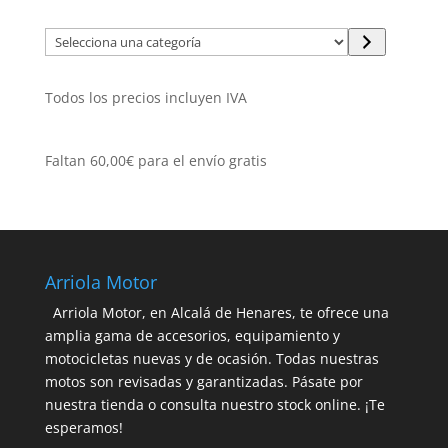
Selecciona
una
categoría
Todos los precios incluyen IVA
Faltan
60,00
€
para el envío gratis
Arriola Motor
Arriola Motor, en Alcalá de Henares, te ofrece una
amplia gama de accesorios, equipamiento y
motocicletas nuevas y de ocasión. Todas nuestras
motos son revisadas y garantizadas. Pásate por
nuestra tienda o consulta nuestro stock online. ¡Te
esperamos!