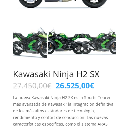
Kawasaki Ninja H2 SX
El
El
27.450,00
€
26.525,00
€
precio
precio
original
actual
La nueva Kawasaki Ninja H2 SX es la Sports-Tourer
era:
es:
más avanzada de Kawasaki; la integración definitiva
27.450,00€.
26.525,00
de los más altos estándares de tecnología,
rendimiento y confort de conducción. Las nuevas
características específicas, como el sistema ARAS,