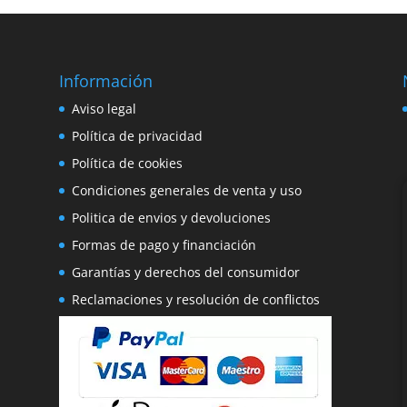
182,95€.
155,50€.
290,95€.
247,30€.
Información
e
Aviso legal
o
Política de privacidad
Política de cookies
Condiciones generales de venta y uso
Politica de envios y devoluciones
Formas de pago y financiación
Garantías y derechos del consumidor
Reclamaciones y resolución de conflictos