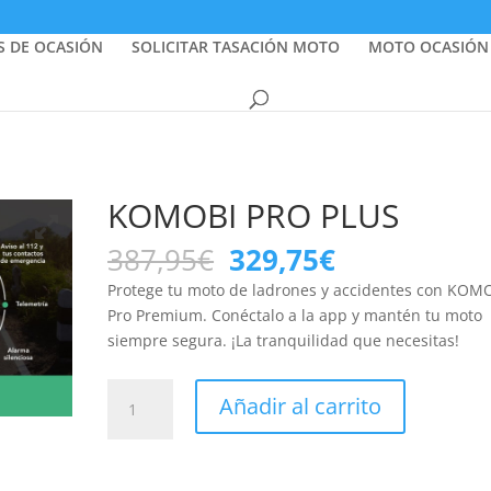
S DE OCASIÓN
SOLICITAR TASACIÓN MOTO
MOTO OCASIÓN
KOMOBI PRO PLUS
El
El
387,95
€
329,75
€
precio
precio
Protege tu moto de ladrones y accidentes con KOM
original
actual
Pro Premium. Conéctalo a la app y mantén tu moto
era:
es:
siempre segura. ¡La tranquilidad que necesitas!
387,95€.
329,75€.
KOMOBI
Añadir al carrito
PRO
PLUS
cantidad