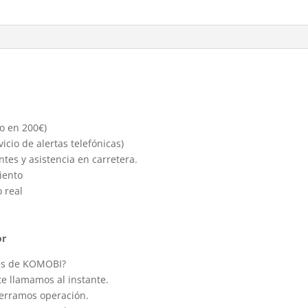
do en 200€)
cio de alertas telefónicas)
ntes y asistencia en carretera.
iento
 real
s
or
tes de KOMOBI?
te llamamos al instante.
 cerramos operación.