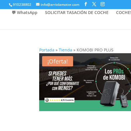
910238802
info@arriolamotor.com
💬 WhatsApp
SOLICITAR TASACIÓN DE COCHE
COCHE
Portada
»
Tienda
»
KOMOBI PRO PLUS
¡Oferta!