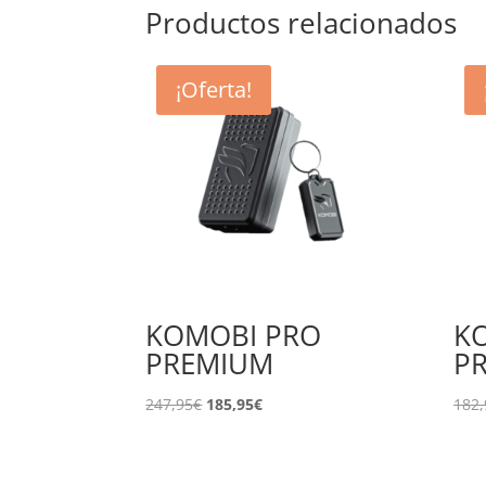
Productos relacionados
¡Oferta!
KOMOBI PRO
KO
PREMIUM
P
El
El
247,95
€
185,95
€
182,
precio
precio
original
actual
era:
es: