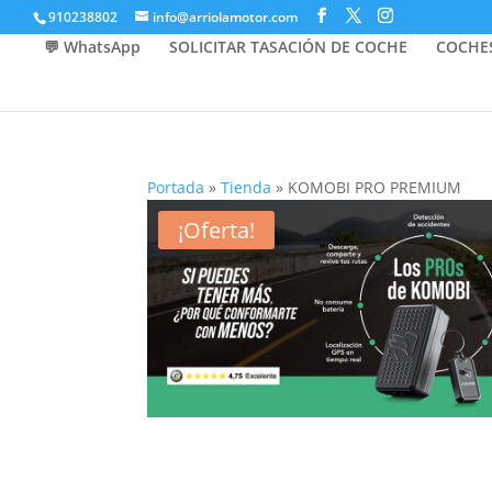
910238802
info@arriolamotor.com
💬 WhatsApp
SOLICITAR TASACIÓN DE COCHE
COCHE
Portada
»
Tienda
»
KOMOBI PRO PREMIUM
¡Oferta!