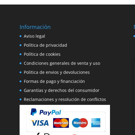
387,95€.
329,75€.
290,95€.
247,30€.
Información
e
Aviso legal
o
Política de privacidad
Política de cookies
Condiciones generales de venta y uso
Politica de envios y devoluciones
Formas de pago y financiación
Garantías y derechos del consumidor
Reclamaciones y resolución de conflictos