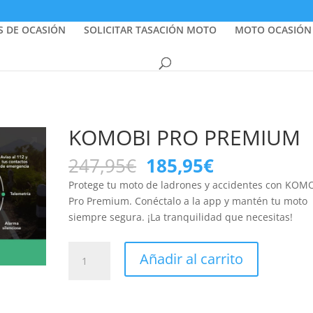
S DE OCASIÓN
SOLICITAR TASACIÓN MOTO
MOTO OCASIÓN
KOMOBI PRO PREMIUM
El
El
247,95
€
185,95
€
precio
precio
Protege tu moto de ladrones y accidentes con KOM
original
actual
Pro Premium. Conéctalo a la app y mantén tu moto
era:
es:
siempre segura. ¡La tranquilidad que necesitas!
247,95€.
185,95€.
KOMOBI
Añadir al carrito
PRO
PREMIUM
cantidad