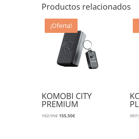
Productos relacionados
¡Oferta!
KOMOBI CITY
K
PREMIUM
P
El
El
182,95
€
155,50
€
387,
precio
precio
original
actual
era:
es: