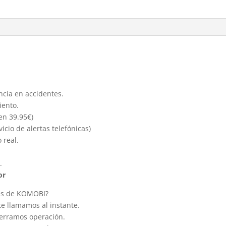
encia en accidentes.
iento.
en 39.95€)
cio de alertas telefónicas)
 real.
.
or
tes de KOMOBI?
te llamamos al instante.
 cerramos operación.