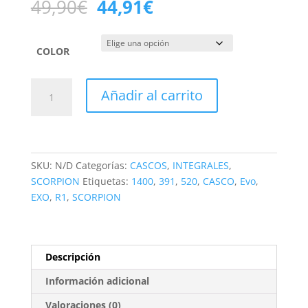
El
El
49,90
€
44,91
€
precio
precio
original
actual
era:
es:
COLOR
49,90€.
44,91€.
Pantalla
Añadir al carrito
Iridium
Scorpion
EXO-
1400-
R1-
SKU:
N/D
Categorías:
CASCOS
,
INTEGRALES
,
520-
SCORPION
Etiquetas:
1400
,
391
,
520
,
CASCO
,
Evo
,
391
EXO
,
R1
,
SCORPION
cantidad
Descripción
Información adicional
Valoraciones (0)