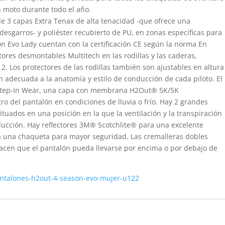
en moto durante todo el año.
 de 3 capas Extra Tenax de alta tenacidad -que ofrece una
s desgarros- y poliéster recubierto de PU, en zonas específicas para
on Evo Lady cuentan con la certificación CE según la norma En
tores desmontables Multitech en las rodillas y las caderas,
2. Los protectores de las rodillas también son ajustables en altura
n adecuada a la anatomía y estilo de conducción de cada piloto. El
 Step-In Wear, una capa con membrana H2Out® 5K/5K
o del pantalón en condiciones de lluvia o frío. Hay 2 grandes
tuados en una posición en la que la ventilación y la transpiración
ducción. Hay reflectores 3M® Scotchlite® para una excelente
 a una chaqueta para mayor seguridad. Las cremalleras dobles
hacen que el pantalón pueda llevarse por encima o por debajo de
antalones-h2out-4-season-evo-mujer-u122