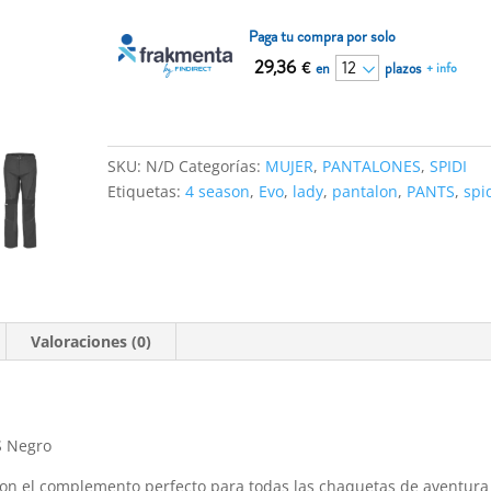
SEASON
EVO
Paga tu compra por solo
LADY
29,36
€
en
plazos
+ info
PANTS
Negro
cantidad
SKU:
N/D
Categorías:
MUJER
,
PANTALONES
,
SPIDI
Etiquetas:
4 season
,
Evo
,
lady
,
pantalon
,
PANTS
,
spi
Valoraciones (0)
S Negro
son el complemento perfecto para todas las chaquetas de aventura