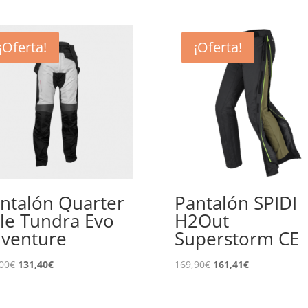
¡Oferta!
¡Oferta!
ntalón Quarter
Pantalón SPIDI
le Tundra Evo
H2Out
venture
Superstorm CE
El
El
El
El
00
€
131,40
€
169,90
€
161,41
€
precio
precio
precio
precio
original
actual
original
actual