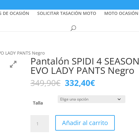
S DE OCASIÓN
SOLICITAR TASACIÓN MOTO
MOTO OCASIÓN
EVO LADY PANTS Negro
Pantalón SPIDI 4 SEASO
EVO LADY PANTS Negro
El
El
349,90
€
332,40
€
precio
precio
original
actual
era:
es:
Talla
349,90€.
332,40€.
Pantalón
Añadir al carrito
SPIDI
4