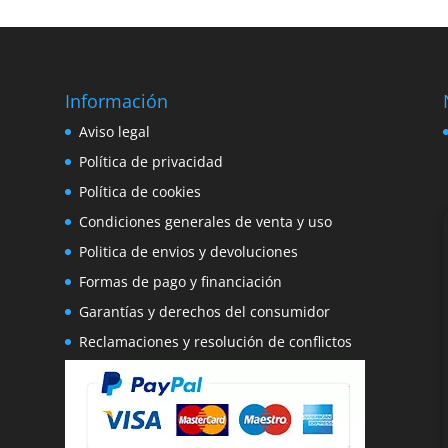
era:
es:
era:
es:
146,00€.
131,40€.
169,90€.
161,41€.
Información
e
Aviso legal
o
Política de privacidad
Política de cookies
Condiciones generales de venta y uso
Politica de envios y devoluciones
Formas de pago y financiación
Garantías y derechos del consumidor
Reclamaciones y resolución de conflictos