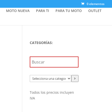
0 elementos
MOTO NUEVA
PARA TI
PARA TU MOTO
OUTLET
CATEGORÍAS:
N
Selecciona
una
categoría
Todos los precios incluyen
IVA