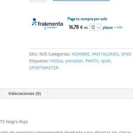
SPORTMASTER
H2OUT
PANTS
Paga tu compra por solo
Negro
16,78
€
en
plazos
+ info
Rojo
cantidad
SKU:
N/D
Categorías:
HOMBRE
,
PANTALONES
,
SPIDI
Etiquetas:
H2Out
,
pantalon
,
PANTS
,
spidI
,
SPORTMASTER
Valoraciones (0)
TS Negro Rojo
talón de motorista impermeable diseñado para afrontar los climas