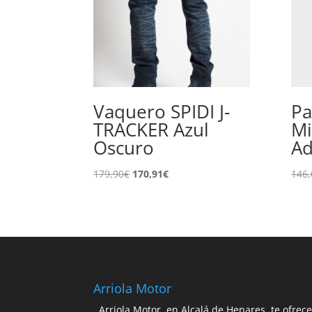
Vaquero SPIDI J-
Pa
TRACKER Azul
Mi
Oscuro
Ad
El
El
179,90
€
170,91
€
146,
precio
precio
original
actual
era:
es:
179,90€.
170,91€.
Arriola Motor
Arriola Motor, en Alcalá de Henares, te ofrec