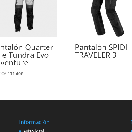
ntalón Quarter
Pantalón SPIDI
le Tundra Evo
TRAVELER 3
venture
El
El
00
€
131,40
€
precio
precio
original
actual
era:
es:
146,00€.
131,40€.
Información
e
Aviso legal