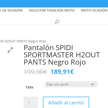
S DE OCASIÓN
SOLICITAR TASACIÓN MOTO
MOTO OCASIÓN
ER H2OUT PANTS Negro Rojo
Pantalón SPIDI
SPORTMASTER H2OUT
PANTS Negro Rojo
El
El
199,90
€
189,91
€
precio
precio
original
actual
era:
es:
Talla
199,90€.
189,91€.
Pantalón
Añadir al carrito
SPIDI