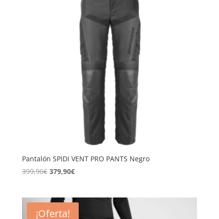
Pantalón SPIDI VENT PRO PANTS Negro
El
El
399,90
€
379,90
€
precio
precio
original
actual
era:
es:
¡Oferta!
399,90€.
379,90€.