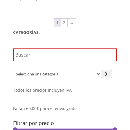
precio
precio
original
actual
era:
es:
1
2
→
399,90€.
379,91€.
CATEGORÍAS:
Selecciona
una
categoría
Todos los precios incluyen IVA
Faltan
60,00
€
para el envío gratis
Filtrar por precio