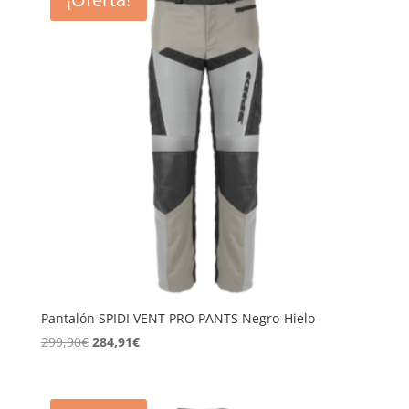
419,90€.
398,91€.
Pantalón SPIDI VENT PRO PANTS Negro-Hielo
El
El
299,90
€
284,91
€
precio
precio
original
actual
era:
es: