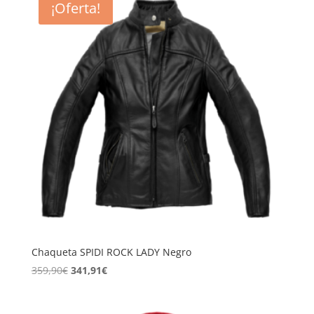
¡Oferta!
299,90€.
284,91€.
Chaqueta SPIDI ROCK LADY Negro
El
El
359,90
€
341,91
€
precio
precio
original
actual