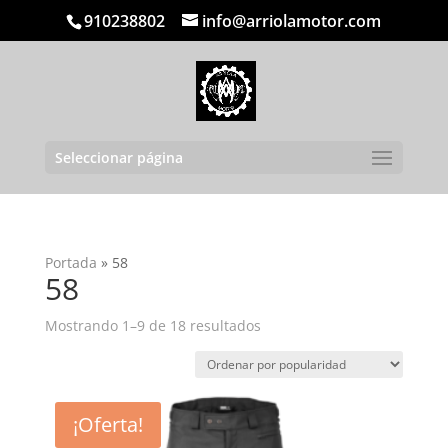
910238802
info@arriolamotor.com
Seleccionar página
Portada
»
58
58
Ordenado
Mostrando 1–9 de 18 resultados
por
popularidad
¡Oferta!