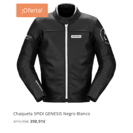
era:
es:
¡Oferta!
419,90€.
398,91€.
Chaqueta SPIDI GENESIS Negro Blanco
El
El
419,90
€
398,91
€
precio
precio