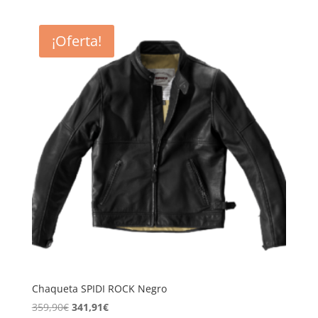
original
actual
era:
es:
¡Oferta!
419,90€.
398,91€.
Chaqueta SPIDI ROCK Negro
El
El
359,90
€
341,91
€