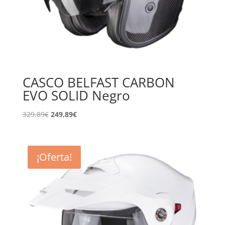
CASCO BELFAST CARBON
EVO SOLID Negro
El
El
329,89
€
249,89
€
precio
precio
original
actual
era:
es:
¡Oferta!
329,89€.
249,89€.