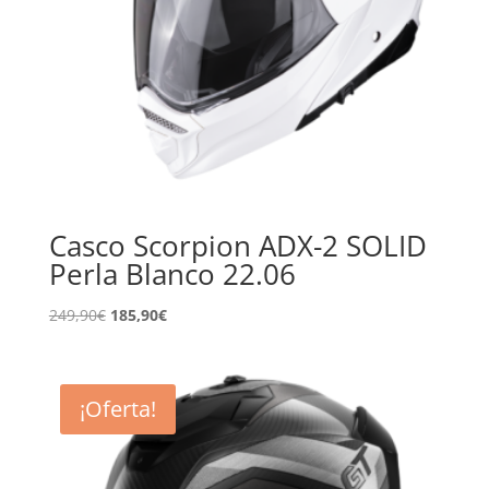
Casco Scorpion ADX-2 SOLID
Perla Blanco 22.06
El
El
249,90
€
185,90
€
precio
precio
original
actual
era:
es:
¡Oferta!
249,90€.
185,90€.