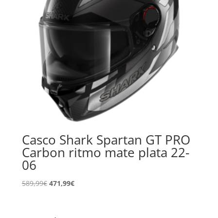
Casco Shark Spartan GT PRO
Carbon ritmo mate plata 22-
06
El
El
589,99
€
471,99
€
precio
precio
original
actual
era:
es: