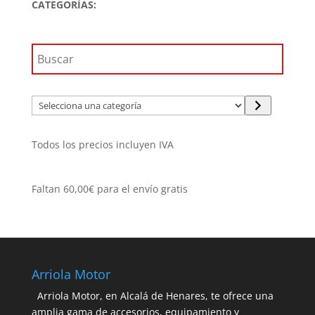
CATEGORÍAS:
589,99€.
471,99€.
Selecciona
una
categoría
Todos los precios incluyen IVA
Faltan
60,00
€
para el envío gratis
Arriola Motor
Arriola Motor, en Alcalá de Henares, te ofrece una
amplia gama de accesorios, equipamiento y