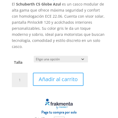
precio
precio
El
Schuberth C5 Globe Azul
es un casco modular de
original
actual
alta gama que ofrece máxima seguridad y confort
era:
es:
con homologación ECE 22.06. Cuenta con visor solar,
799,00€.
639,20€.
pantalla Pinlock® 120 y acolchados interiores
personalizables. Su color gris le da un toque
moderno y sobrio, ideal para motoristas que buscan
tecnología, comodidad y estilo discreto en un solo
casco.
Talla
Casco
Añadir al carrito
Schuberth
C5
Globe
Azul
cantidad
Paga tu compra por solo