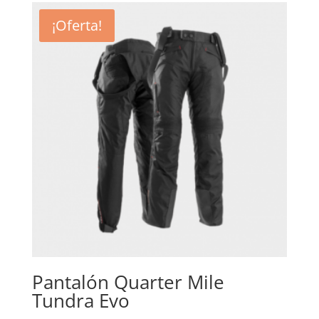
era:
es:
¡Oferta!
136,90€.
129,90€.
Pantalón Quarter Mile
Tundra Evo