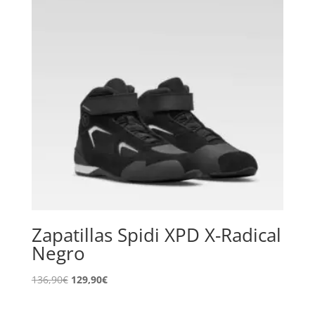
Zapatillas Spidi XPD X-Radical
Negro
El
El
136,90
€
129,90
€
precio
precio
original
actual