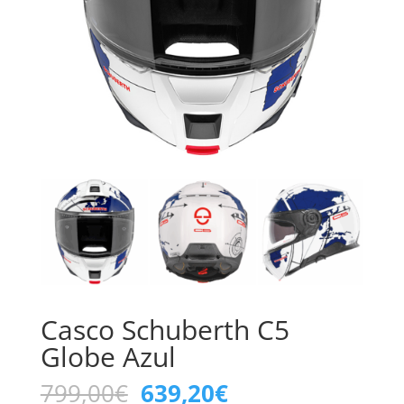
Casco Schuberth C5
Globe Azul
El
El
799,00
€
639,20
€