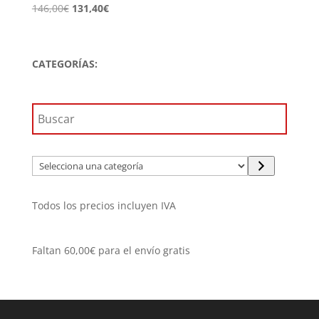
El
El
146,00
€
131,40
€
precio
precio
original
actual
era:
es:
CATEGORÍAS:
146,00€.
131,40€.
Selecciona
una
categoría
Todos los precios incluyen IVA
Faltan
60,00
€
para el envío gratis