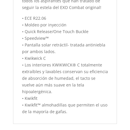
todos los aspirantes que han tratado de
seguir la estela del EXO Combat original!
• ECE R22.06
• Moldeo por inyección
• Quick Release/One Touch Buckle
• Speedview™
• Pantalla solar retráctil- tratada antiniebla
por ambos lados.
• Kwikwick C
• Los interiores KWIKWICK® C totalmente
extraíbles y lavables conservan su eficiencia
de absorción de humedad, el tacto se
vuelve aún más suave en la tela
hipoalergénica.
• Kwikfit
• Kwikfit™ almohadillas que permiten el uso
de la mayoría de gafas.