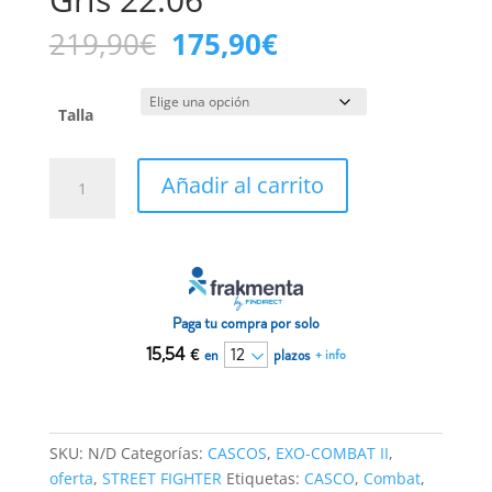
El
El
219,90
€
175,90
€
precio
precio
original
actual
era:
es:
Talla
219,90€.
175,90€.
Casco
Añadir al carrito
Scorpion
EXO-
COMBAT
II
Graphite
Dark
Paga tu compra por solo
Gris
15,54
€
en
plazos
+ info
22.06
cantidad
SKU:
N/D
Categorías:
CASCOS
,
EXO-COMBAT II
,
oferta
,
STREET FIGHTER
Etiquetas:
CASCO
,
Combat
,