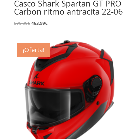
Casco Shark Spartan GT PRO
Carbon ritmo antracita 22-06
El
El
579,99
€
463,99
€
precio
precio
original
actual
era:
es:
¡Oferta!
579,99€.
463,99€.