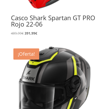
Casco Shark Spartan GT PRO
Rojo 22-06
El
El
489,99
€
391,99
€
precio
precio
original
actual
era:
es:
¡Oferta!
489,99€.
391,99€.