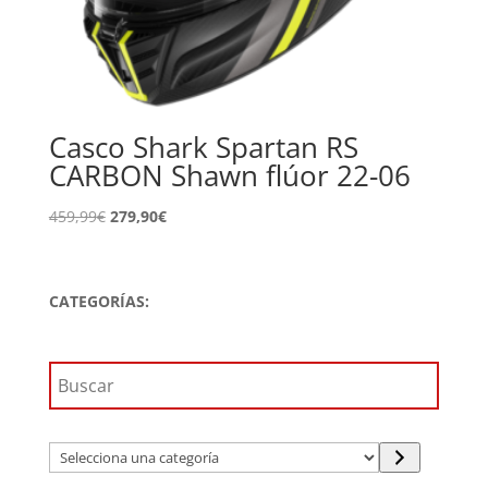
Casco Shark Spartan RS
CARBON Shawn flúor 22-06
El
El
459,99
€
279,90
€
precio
precio
original
actual
era:
es:
CATEGORÍAS:
459,99€.
279,90€.
Selecciona
una