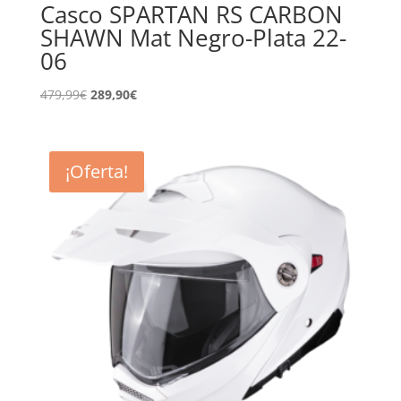
Casco SPARTAN RS CARBON
SHAWN Mat Negro-Plata 22-
06
El
El
479,99
€
289,90
€
precio
precio
original
actual
era:
es:
¡Oferta!
479,99€.
289,90€.