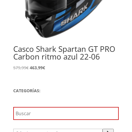
Casco Shark Spartan GT PRO
Carbon ritmo azul 22-06
El
El
579,99
€
463,99
€
precio
precio
original
actual
era:
es:
CATEGORÍAS:
579,99€.
463,99€.
Selecciona