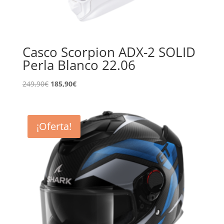
Casco Scorpion ADX-2 SOLID
Perla Blanco 22.06
El
El
249,90
€
185,90
€
precio
precio
original
actual
era:
es:
¡Oferta!
249,90€.
185,90€.