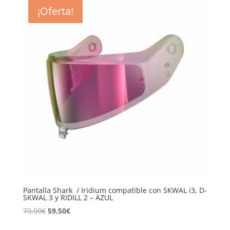
¡Oferta!
Pantalla Shark / Iridium compatible con SKWAL i3, D-
SKWAL 3 y RIDILL 2 – AZUL
El
El
70,00
€
59,50
€
precio
precio