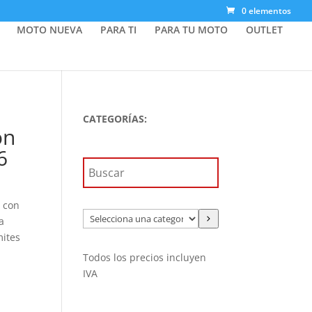
0 elementos
MOTO NUEVA
PARA TI
PARA TU MOTO
OUTLET
CATEGORÍAS:
on
6
t con
Selecciona
a
una
mites
categoría
Todos los precios incluyen
IVA