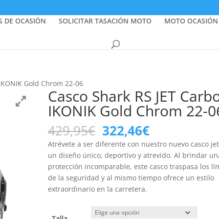
S DE OCASIÓN
SOLICITAR TASACIÓN MOTO
MOTO OCASIÓN
 IKONIK Gold Chrom 22-06
Casco Shark RS JET Carb
IKONIK Gold Chrom 22-0
El
El
429,95
€
322,46
€
precio
precio
Atrévete a ser diferente con nuestro nuevo casco je
original
actual
un diseño único, deportivo y atrevido. Al brindar un
era:
es:
protección incomparable, este casco traspasa los lí
429,95€.
322,46€.
de la seguridad y al mismo tiempo ofrece un estilo
extraordinario en la carretera.
Talla