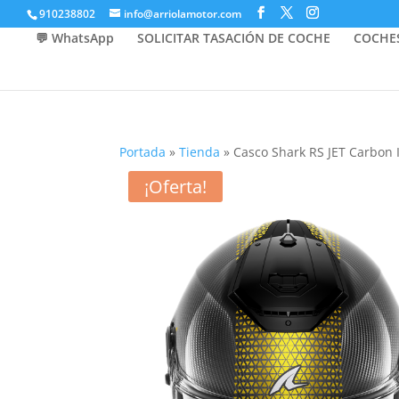
910238802
info@arriolamotor.com
💬 WhatsApp
SOLICITAR TASACIÓN DE COCHE
COCHE
Portada
»
Tienda
»
Casco Shark RS JET Carbon
¡Oferta!