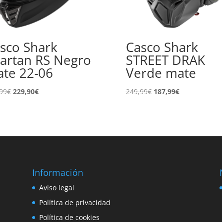
sco Shark
Casco Shark
artan RS Negro
STREET DRAK
te 22-06
Verde mate
El
El
El
El
99
€
229,90
€
249,99
€
187,99
€
precio
precio
precio
precio
original
actual
original
actual
era:
es:
era:
es:
359,99€.
229,90€.
249,99€.
187,99€.
Información
e
Aviso legal
o
Política de privacidad
Política de cookies