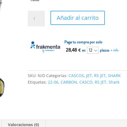
Casco
Añadir al carrito
Shark
RS
JET
Carbon
Paga tu compra por solo
IKONIK
28,48
€
en
plazos
+ info
Gold
Chrom
22-
06
SKU:
N/D
Categorías:
CASCOS
,
JET
,
RS JET
,
SHARK
cantidad
Etiquetas:
22-06
,
CARBON
,
CASCO
,
RS JET
,
Shark
Valoraciones (0)