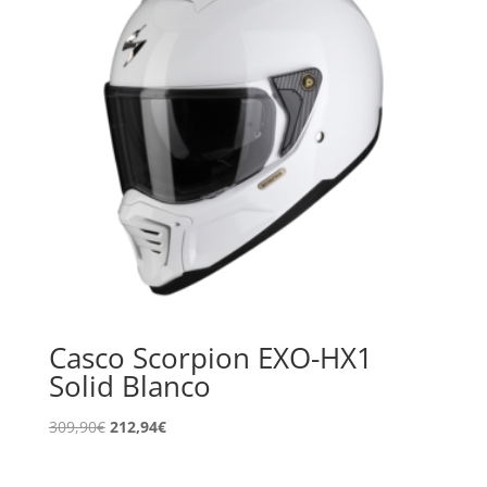
Casco Scorpion EXO-HX1
Solid Blanco
El
El
309,90
€
212,94
€
precio
precio
original
actual