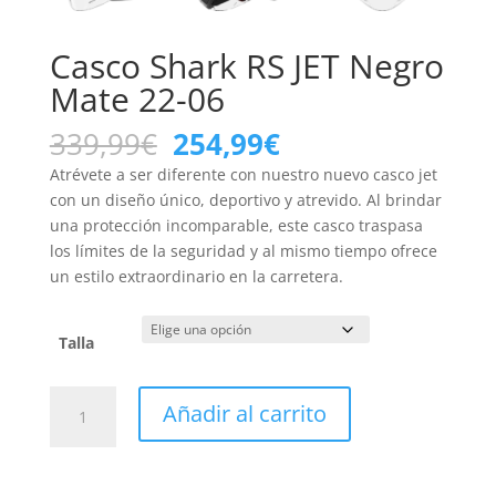
Casco Shark RS JET Negro
Mate 22-06
El
El
339,99
€
254,99
€
precio
precio
Atrévete a ser diferente con nuestro nuevo casco jet
original
actual
con un diseño único, deportivo y atrevido. Al brindar
era:
es:
una protección incomparable, este casco traspasa
339,99€.
254,99€.
los límites de la seguridad y al mismo tiempo ofrece
un estilo extraordinario en la carretera.
Talla
Casco
Añadir al carrito
Shark
RS
JET