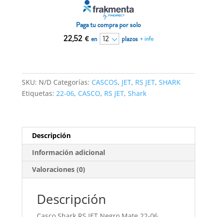
Negro
Mate
22-
Paga tu compra por solo
06
22,52
€
en
plazos
+ info
cantidad
SKU:
N/D
Categorías:
CASCOS
,
JET
,
RS JET
,
SHARK
Etiquetas:
22-06
,
CASCO
,
RS JET
,
Shark
Descripción
Información adicional
Valoraciones (0)
Descripción
Casco Shark RS JET Negro Mate 22-06