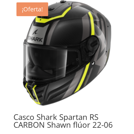
era:
es:
¡Oferta!
309,90€.
212,94€.
Casco Shark Spartan RS
CARBON Shawn flúor 22-06