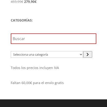
El
El
459,99
€
279,90
€
precio
precio
original
actual
era:
es:
CATEGORÍAS:
459,99€.
279,90€.
Selecciona
una
categoría
Todos los precios incluyen IVA
Faltan
60,00
€
para el envío gratis