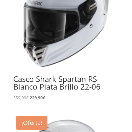
Casco Shark Spartan RS
Blanco Plata Brillo 22-06
El
El
359,99
€
229,90
€
precio
precio
original
actual
era:
es:
¡Oferta!
359,99€.
229,90€.