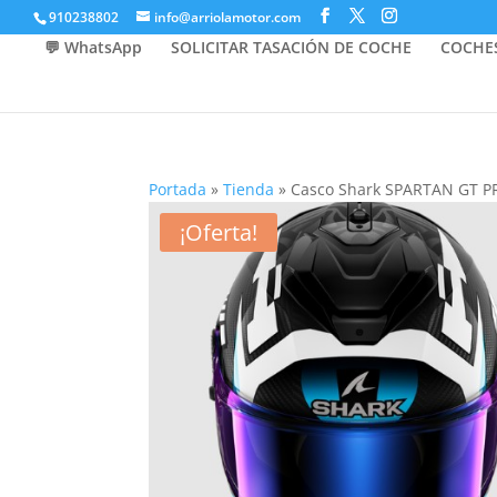
910238802
info@arriolamotor.com
💬 WhatsApp
SOLICITAR TASACIÓN DE COCHE
COCHE
Portada
»
Tienda
»
Casco Shark SPARTAN GT P
¡Oferta!