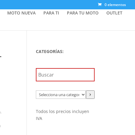
0 elementos
MOTO NUEVA
PARA TI
PARA TU MOTO
OUTLET
CATEGORÍAS:
T
Selecciona
una
categoría
Todos los precios incluyen
.
IVA
a