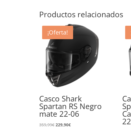
Productos relacionados
¡Oferta!
Casco Shark
Ca
Spartan RS Negro
Sp
mate 22-06
Ca
22
El
El
359,99
€
229,90
€