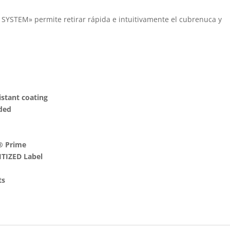
STEM» permite retirar rápida e intuitivamente el cubrenuca y
istant coating
uded
® Prime
ITIZED Label
ts