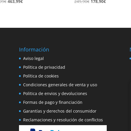
El
El
El
El
99
€
463,99
€
249,90
€
178,90
€
precio
precio
precio
precio
original
actual
original
actual
era:
es:
era:
es:
579,99€.
463,99€.
249,90€.
178,90€.
Información
e
Aviso legal
o
Política de privacidad
Política de cookies
Condiciones generales de venta y uso
Politica de envios y devoluciones
Formas de pago y financiación
Garantías y derechos del consumidor
Reclamaciones y resolución de conflictos