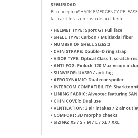
SEGURIDAD
El concepto «SHARK EMERGENCY RELEASE SY
las carrilleras en caso de accidente.
• HELMET TYPE: Sport GT Full face
• SHELL TYPE: Carbon / Multiaxial fiber
• NUMBER OF SHELL SIZES:2
• CHIN STRAPE: Double–D ring strap
• VISOR TYPE: Optical Class 1, scratch-res
• ANTI-FOG: Pinlock 120 Max vision incl
• SUNVISOR: UV380 / anti-fog
• AERODYNAMIC: Dual rear spoiler
• INTERCOM COMPATIBILITY: Sharktooh
• LINING FABRIC: Alveotec featuring SAN
• CHIN COVER: Dual use
• VENTILATION: 3 air intakes / 2 air outle
• COMFORT: 3D morpho cheeks
• SIZING: XS / S / M / L / XL / XXL