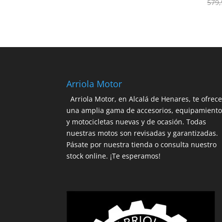
precio
precio
579,
original
actual
era:
es:
359,99€.
229,90€.
Arriola Motor
Arriola Motor, en Alcalá de Henares, te ofrec
una amplia gama de accesorios, equipamient
y motocicletas nuevas y de ocasión. Todas
nuestras motos son revisadas y garantizadas.
Pásate por nuestra tienda o consulta nuestro
stock online. ¡Te esperamos!