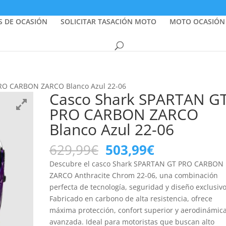
S DE OCASIÓN
SOLICITAR TASACIÓN MOTO
MOTO OCASIÓN
RO CARBON ZARCO Blanco Azul 22-06
Casco Shark SPARTAN G
PRO CARBON ZARCO
Blanco Azul 22-06
El
El
629,99
€
503,99
€
precio
precio
Descubre el casco Shark SPARTAN GT PRO CARBON
original
actual
ZARCO Anthracite Chrom 22-06, una combinación
era:
es:
perfecta de tecnología, seguridad y diseño exclusivo
629,99€.
503,99€.
Fabricado en carbono de alta resistencia, ofrece
máxima protección, confort superior y aerodinámic
avanzada. Ideal para motoristas que buscan alto