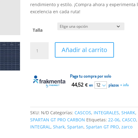
rendimiento y estilo. ¡Compra ahora y experimenta 
excelencia en cada ruta!
Talla
Casco
Añadir al carrito
Shark
SPARTAN
GT
PRO
Paga tu compra por solo
CARBON
44,52
€
en
plazos
+ info
ZARCO
Blanco
Azul
22-
SKU:
N/D
Categorías:
CASCOS
,
INTEGRALES
,
SHARK
,
06
SPARTAN GT PRO CARBON
Etiquetas:
22-06
,
CASCO
,
cantidad
INTEGRAL
,
Shark
,
Spartan
,
Spartan GT PRO
,
zarco