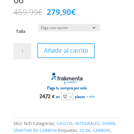
El
El
459,99
€
279,90
€
precio
precio
original
actual
era:
es:
Talla
459,99€.
279,90€.
Casco
Añadir al carrito
Shark
Spartan
RS
CARBON
Shawn
flúor
Paga tu compra por solo
22-
24,72
€
en
plazos
+ info
06
cantidad
SKU:
N/D
Categorías:
CASCOS
,
INTEGRALES
,
SHARK
,
SPARTAN RS CARBON
Etiquetas:
22-06
,
CARBON
,