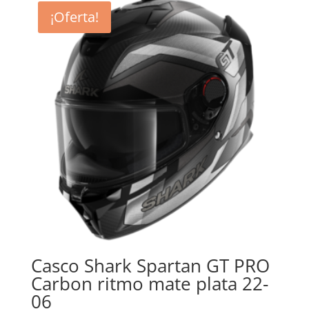
era:
es:
¡Oferta!
529,99€.
423,99€.
Casco Shark Spartan GT PRO
Carbon ritmo mate plata 22-
06