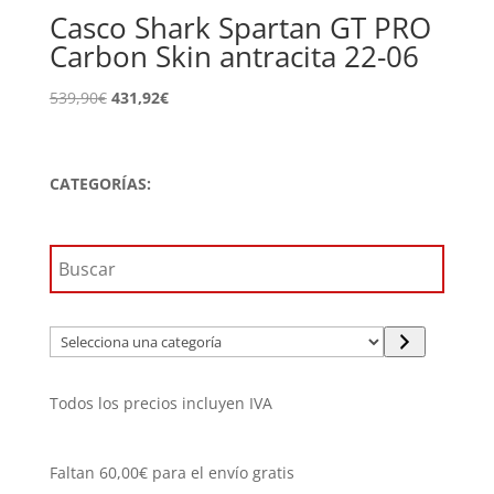
Casco Shark Spartan GT PRO
Carbon Skin antracita 22-06
El
El
539,90
€
431,92
€
precio
precio
original
actual
era:
es:
CATEGORÍAS:
539,90€.
431,92€.
Selecciona
una
categoría
Todos los precios incluyen IVA
Faltan
60,00
€
para el envío gratis