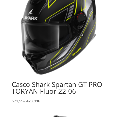
Casco Shark Spartan GT PRO
TORYAN Fluor 22-06
El
El
529,99
€
423,99
€
precio
precio
original
actual