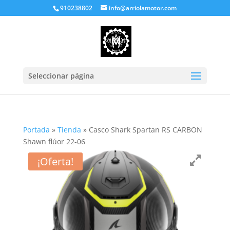
910238802
info@arriolamotor.com
Seleccionar página
Portada
»
Tienda
»
Casco Shark Spartan RS CARBON
Shawn flúor 22-06
¡Oferta!