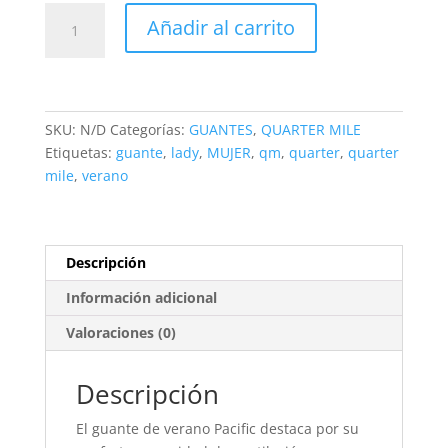
Guante
Añadir al carrito
mujer
Quarter
Mile
PACIFIC
II
SKU:
N/D
Categorías:
GUANTES
,
QUARTER MILE
Negro
Etiquetas:
guante
,
lady
,
MUJER
,
qm
,
quarter
,
quarter
cantidad
mile
,
verano
Descripción
Información adicional
Valoraciones (0)
Descripción
El guante de verano Pacific destaca por su