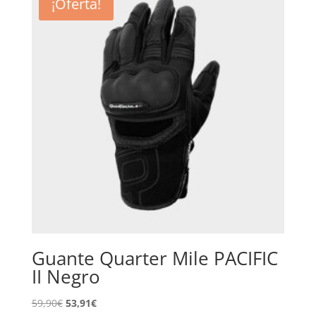
¡Oferta!
99,90€.
94,91€.
Guante Quarter Mile PACIFIC
II Negro
El
El
59,90
€
53,91
€