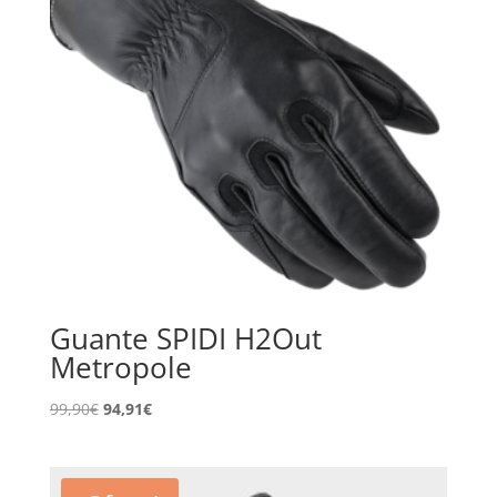
Guante SPIDI H2Out
Metropole
El
El
99,90
€
94,91
€
precio
precio
original
actual
era:
es: