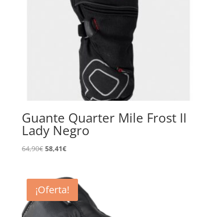
Guante Quarter Mile Frost II
Lady Negro
El
El
64,90
€
58,41
€
precio
precio
original
actual
era:
es:
¡Oferta!
64,90€.
58,41€.