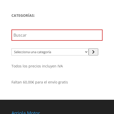
precio
precio
original
actual
era:
es:
CATEGORÍAS:
59,90€.
53,91€.
Selecciona
una
categoría
Todos los precios incluyen IVA
Faltan
60,00
€
para el envío gratis
Arriola Motor