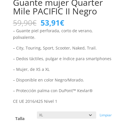
Guante mujer Quarter
Mile PACIFIC II Negro
El
El
59,90
€
53,91
€
precio
precio
– Guante piel perforada, corto de verano,
original
actual
polivalente.
era:
es:
59,90€.
53,91€.
– City, Touring, Sport, Scooter, Naked, Trail.
– Dedos táctiles, pulgar e índice para smartphones
– Mujer, de XS a XL
– Disponible en color Negro/Morado.
– Protección palma con DuPont™ Kevlar®
CE UE 2016/425 Nivel 1
Limpiar
Talla