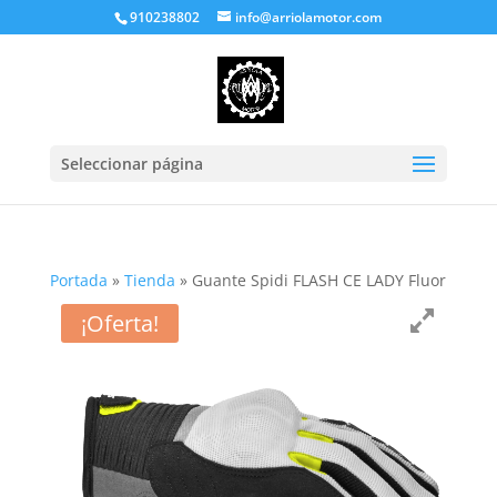
910238802
info@arriolamotor.com
Seleccionar página
Portada
»
Tienda
»
Guante Spidi FLASH CE LADY Fluor
¡Oferta!