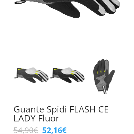
Guante Spidi FLASH CE
LADY Fluor
El
El
54,90
€
52,16
€