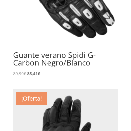
Guante verano Spidi G-
Carbon Negro/Blanco
El
El
89,90
€
85,41
€
precio
precio
original
actual
era:
es:
¡Oferta!
89,90€.
85,41€.