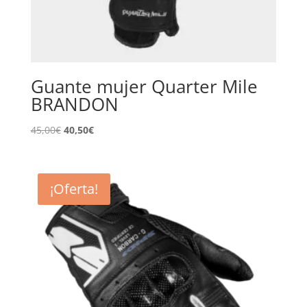
Guante mujer Quarter Mile
BRANDON
El
El
45,00
€
40,50
€
precio
precio
original
actual
era:
es:
¡Oferta!
45,00€.
40,50€.