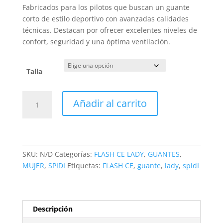
precio
precio
Fabricados para los pilotos que buscan un guante
original
actual
corto de estilo deportivo con avanzadas calidades
era:
es:
técnicas. Destacan por ofrecer excelentes niveles de
54,90€.
52,16€.
confort, seguridad y una óptima ventilación.
Talla
Guante
Añadir al carrito
Spidi
FLASH
CE
LADY
Fluor
SKU:
N/D
Categorías:
FLASH CE LADY
,
GUANTES
,
cantidad
MUJER
,
SPIDI
Etiquetas:
FLASH CE
,
guante
,
lady
,
spidI
Descripción