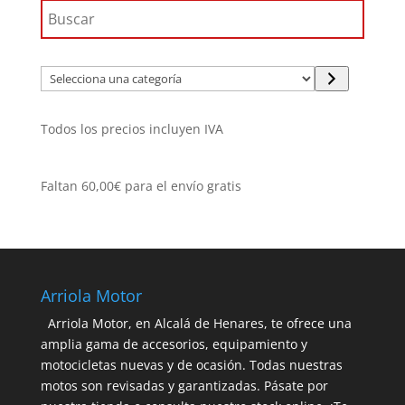
Selecciona
una
categoría
Todos los precios incluyen IVA
Faltan
60,00
€
para el envío gratis
Arriola Motor
Arriola Motor, en Alcalá de Henares, te ofrece una
amplia gama de accesorios, equipamiento y
motocicletas nuevas y de ocasión. Todas nuestras
motos son revisadas y garantizadas. Pásate por