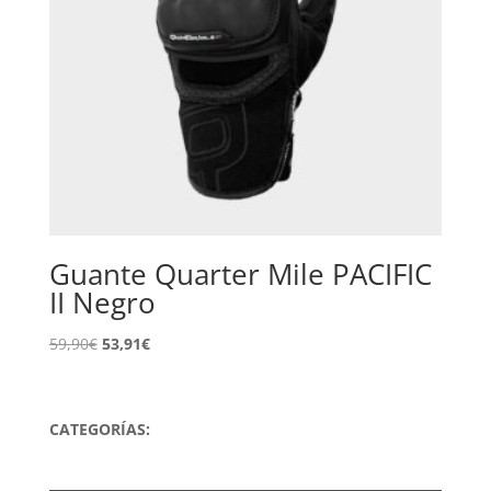
Guante Quarter Mile PACIFIC
II Negro
El
El
59,90
€
53,91
€
precio
precio
original
actual
era:
es:
CATEGORÍAS:
59,90€.
53,91€.