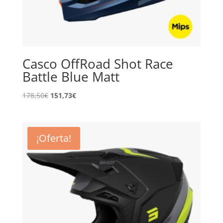
Casco OffRoad Shot Race
Battle Blue Matt
El
El
178,50
€
151,73
€
precio
precio
original
actual
era:
es:
¡Oferta!
178,50€.
151,73€.