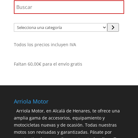
Selecciona
una
categoría
Todos los precios incluyen IVA
Faltan
60,00
€
para el envío gratis
Arriola Motor
Arriola Motor, en Alcalá de Henares, te ofrece una
amplia gama de accesorios, equipamiento y
motocicletas nuevas y de ocasión. Todas nuestras
motos son revisadas y garantizadas. Pásate por