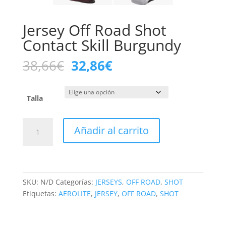
Jersey Off Road Shot
Contact Skill Burgundy
El
El
38,66
€
32,86
€
precio
precio
original
actual
era:
es:
Talla
38,66€.
32,86€.
Jersey
Añadir al carrito
Off
Road
Shot
Contact
Skill
SKU:
N/D
Categorías:
JERSEYS
,
OFF ROAD
,
SHOT
Burgundy
Etiquetas:
AEROLITE
,
JERSEY
,
OFF ROAD
,
SHOT
cantidad