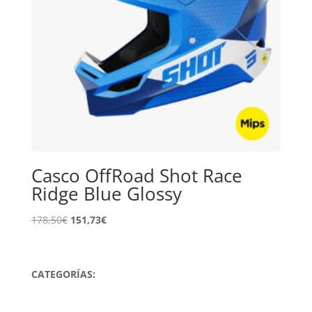
Casco OffRoad Shot Race
Ridge Blue Glossy
El
El
178,50
€
151,73
€
precio
precio
original
actual
era:
es:
CATEGORÍAS:
178,50€.
151,73€.