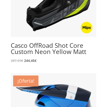
Casco OffRoad Shot Core
Custom Neon Yellow Matt
El
El
287,59
€
244,45
€
precio
precio
original
actual
era:
es:
¡Oferta!
287,59€.
244,45€.