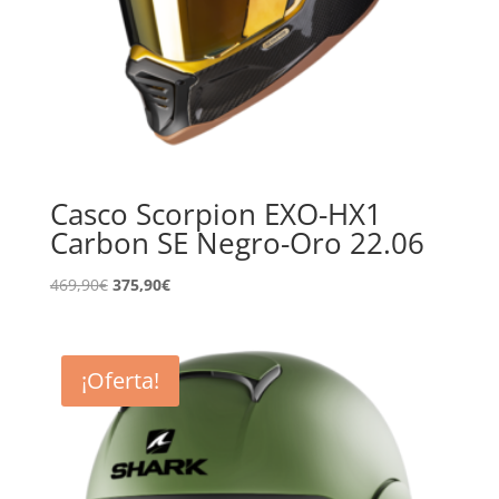
Casco Scorpion EXO-HX1
Carbon SE Negro-Oro 22.06
El
El
469,90
€
375,90
€
precio
precio
original
actual
era:
es:
¡Oferta!
469,90€.
375,90€.