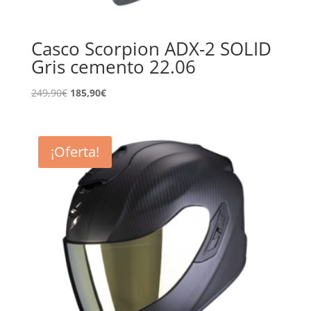
Casco Scorpion ADX-2 SOLID
Gris cemento 22.06
El
El
249,90
€
185,90
€
precio
precio
original
actual
era:
es:
¡Oferta!
249,90€.
185,90€.