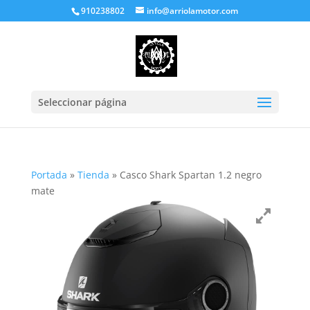
910238802
info@arriolamotor.com
Seleccionar página
Portada
»
Tienda
»
Casco Shark Spartan 1.2 negro
mate