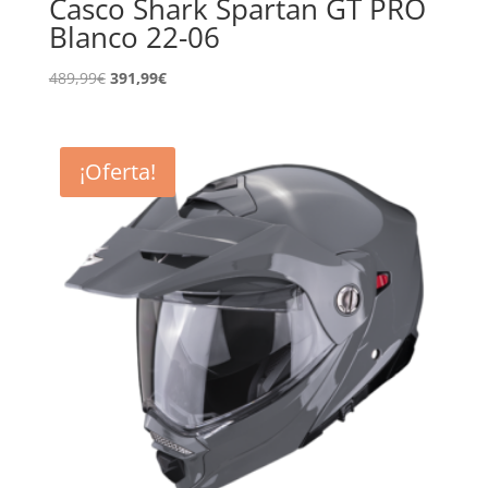
Casco Shark Spartan GT PRO
Blanco 22-06
El
El
489,99
€
391,99
€
precio
precio
original
actual
era:
es:
¡Oferta!
489,99€.
391,99€.