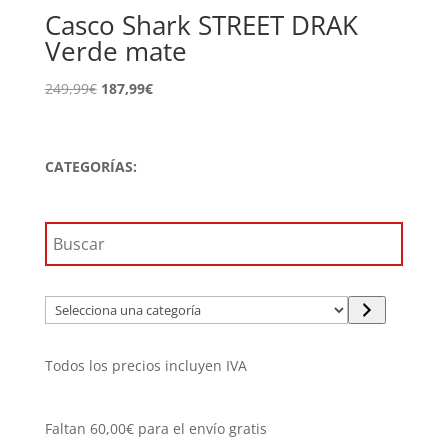
Casco Shark STREET DRAK
Verde mate
El
El
249,99
€
187,99
€
precio
precio
original
actual
era:
es:
CATEGORÍAS:
249,99€.
187,99€.
Selecciona
una
categoría
Todos los precios incluyen IVA
Faltan
60,00
€
para el envío gratis