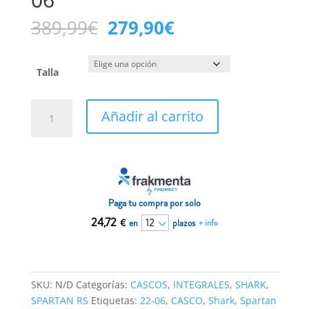
El
El
389,99
€
279,90
€
precio
precio
original
actual
era:
es:
Talla
389,99€.
279,90€.
Casco
Añadir al carrito
Shark
Spartan
RS
Byrhon
negro
naranja
Paga tu compra por solo
22-
24,72
€
en
plazos
+ info
06
cantidad
SKU:
N/D
Categorías:
CASCOS
,
INTEGRALES
,
SHARK
,
SPARTAN RS
Etiquetas:
22-06
,
CASCO
,
Shark
,
Spartan