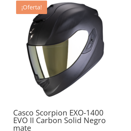
era:
es:
¡Oferta!
299,89€.
269,90€.
Casco Scorpion EXO-1400
EVO II Carbon Solid Negro
mate