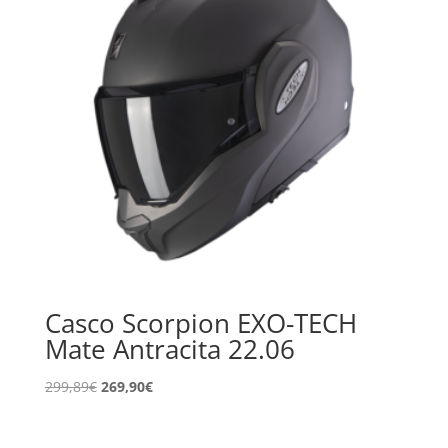
Casco Scorpion EXO-TECH
Mate Antracita 22.06
El
El
299,89
€
269,90
€
precio
precio
original
actual